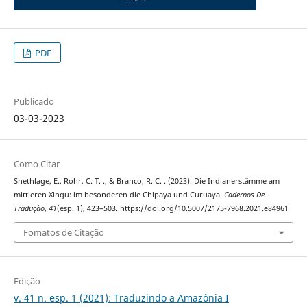
PDF
Publicado
03-03-2023
Como Citar
Snethlage, E., Rohr, C. T. ., & Branco, R. C. . (2023). Die Indianerstämme am
mittleren Xingu: im besonderen die Chipaya und Curuaya.
Cadernos De
Tradução
,
41
(esp. 1), 423–503. https://doi.org/10.5007/2175-7968.2021.e84961
Fomatos de Citação
Edição
v. 41 n. esp. 1 (2021): Traduzindo a Amazônia I