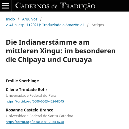
Início
/
Arquivos
/
v. 41 n. esp. 1 (2021): Traduzindo a Amazônia I
/
Artigos
Die Indianerstämme am
mittleren Xingu: im besonderen
die Chipaya und Curuaya
Emilie Snethlage
Cilene Trindade Rohr
Universidade Federal do Pará
https://orcid.org/0000-0003-4524-8045
Rosanne Castelo Branco
Universidade Federal de Santa Catarina
https://orcid.org/0000-0001-7034-8748