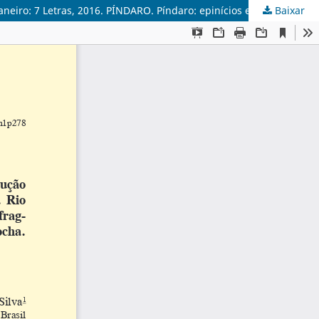
Baixar
PÍNDARO. As odes olímpicas de Píndaro. Introdução, tradução e notas de Glória Braga Onelley e Shirley Peçanha. 1.ed. Rio de Janeiro: 7 Letras, 2016. PÍNDARO. Píndaro: epinícios e fragmentos. Tradução, introdução e notas Roosevelt Araújo Rocha. Curitiba: Kotter, 2018.