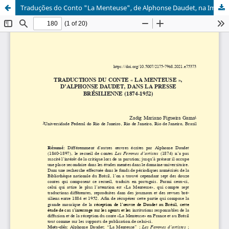
Traduções do Conto "La Menteuse", de Alphonse Daudet, na Imprensa Brasileira (1874-1952)