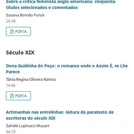
Sobre a crítica feminista anglo-americana: cinqüenta
títulos selecionados e comentados
Susana Bornéo Funck
24-38
PDF/A
Século XIX
Dona Guidinha do Poço: o romance onde o Assim É, se Lhe
Parece
Tânia Regina Oliveira Ramos
74-86
PDF/A
Artimanhas nas entrelinhas: leitura do paratexto de
escritoras do século XIX
Zahidé Lupinacci Muzart
64-70