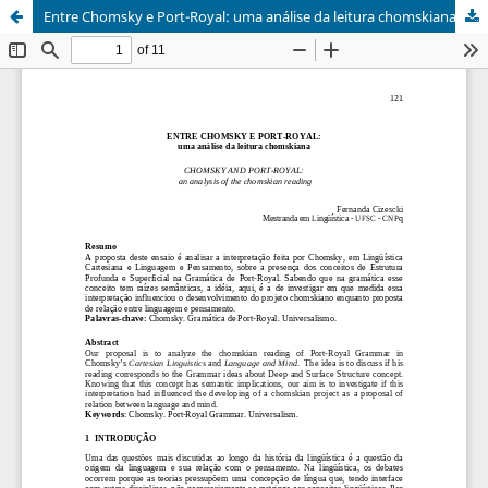
Entre Chomsky e Port-Royal: uma análise da leitura chomskiana