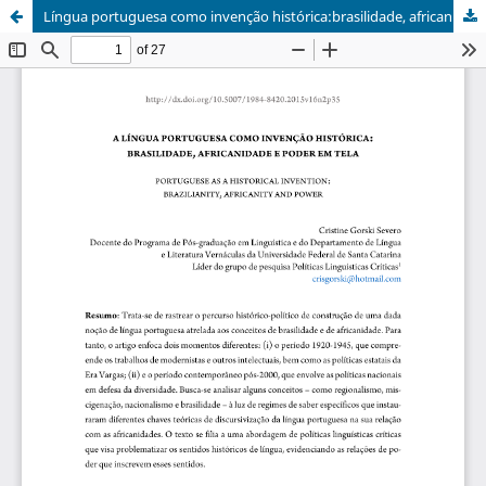
Língua portuguesa como invenção histórica:brasilidade, africanidade e poder em tela