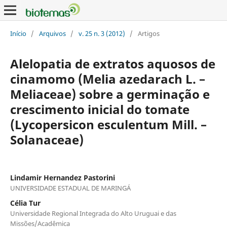
Início
/
Arquivos
/
v. 25 n. 3 (2012)
/
Artigos
Alelopatia de extratos aquosos de
cinamomo (Melia azedarach L. –
Meliaceae) sobre a germinação e
crescimento inicial do tomate
(Lycopersicon esculentum Mill. –
Solanaceae)
Lindamir Hernandez Pastorini
UNIVERSIDADE ESTADUAL DE MARINGÁ
Célia Tur
Universidade Regional Integrada do Alto Uruguai e das
Missões/Acadêmica