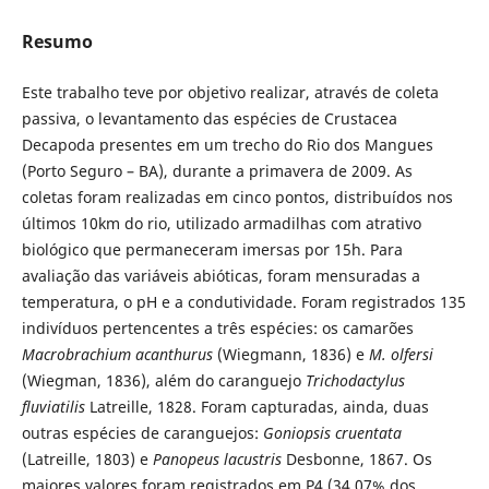
Resumo
Este trabalho teve por objetivo realizar, através de coleta
passiva, o levantamento das espécies de Crustacea
Decapoda presentes em um trecho do Rio dos Mangues
(Porto Seguro – BA), durante a primavera de 2009. As
coletas foram realizadas em cinco pontos, distribuídos nos
últimos 10km do rio, utilizado armadilhas com atrativo
biológico que permaneceram imersas por 15h. Para
avaliação das variáveis abióticas, foram mensuradas a
temperatura, o pH e a condutividade. Foram registrados 135
indivíduos pertencentes a três espécies: os camarões
Macrobrachium acanthurus
(Wiegmann, 1836) e
M. olfersi
(Wiegman, 1836), além do caranguejo
Trichodactylus
fluviatilis
Latreille, 1828. Foram capturadas, ainda, duas
outras espécies de caranguejos:
Goniopsis cruentata
(Latreille, 1803) e
Panopeus lacustris
Desbonne, 1867. Os
maiores valores foram registrados em P4 (34,07% dos