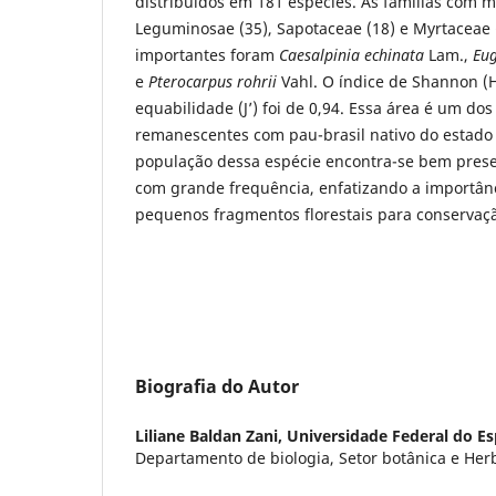
distribuídos em 181 espécies. As famílias com 
Leguminosae (35), Sapotaceae (18) e Myrtaceae 
importantes foram
Caesalpinia echinata
Lam.,
Eug
e
Pterocarpus rohrii
Vahl. O índice de Shannon (H’
equabilidade (J’) foi de 0,94. Essa área é um do
remanescentes com pau-brasil nativo do estado 
população dessa espécie encontra-se bem prese
com grande frequência, enfatizando a importân
pequenos fragmentos florestais para conservaçã
Biografia do Autor
Liliane Baldan Zani,
Universidade Federal do Es
Departamento de biologia, Setor botânica e Her