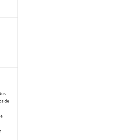
ados
os de
m
de
m