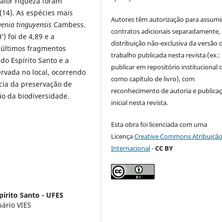
maior riqueza foram
(14). As espécies mais
Autores têm autorização para assumi
enia tinguyensis
Cambess.
contratos adicionais separadamente,
) foi de 4,89 e a
distribuição não-exclusiva da versão 
s últimos fragmentos
trabalho publicada nesta revista (ex.:
do Espírito Santo e a
publicar em repositório institucional 
rvada no local, ocorrendo
como capítulo de livro), com
cia da preservação de
reconhecimento de autoria e publica
o da biodiversidade.
inicial nesta revista.
Esta obra foi licenciada com uma
Licença
Creative Commons Atribuição
Internacional
-
CC BY
pírito Santo - UFES
bário VIES