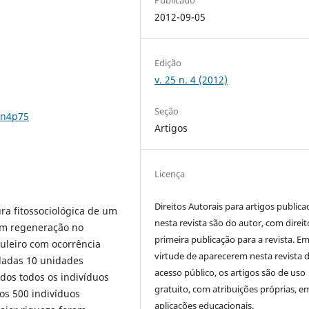
2012-09-05
Edição
v. 25 n. 4 (2012)
Seção
5n4p75
Artigos
Licença
Direitos Autorais para artigos public
ura fitossociológica de um
nesta revista são do autor, com direit
em regeneração no
primeira publicação para a revista. E
uleiro com ocorrência
virtude de aparecerem nesta revista 
ladas 10 unidades
acesso público, os artigos são de uso
dos todos os indivíduos
gratuito, com atribuições próprias, e
s 500 indivíduos
aplicações educacionais.