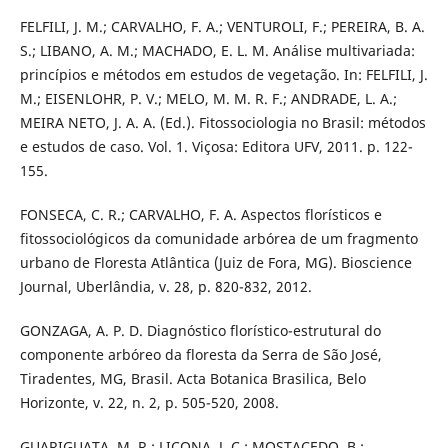
FELFILI, J. M.; CARVALHO, F. A.; VENTUROLI, F.; PEREIRA, B. A.
S.; LIBANO, A. M.; MACHADO, E. L. M. Análise multivariada:
princípios e métodos em estudos de vegetação. In: FELFILI, J.
M.; EISENLOHR, P. V.; MELO, M. M. R. F.; ANDRADE, L. A.;
MEIRA NETO, J. A. A. (Ed.). Fitossociologia no Brasil: métodos
e estudos de caso. Vol. 1. Viçosa: Editora UFV, 2011. p. 122-
155.
FONSECA, C. R.; CARVALHO, F. A. Aspectos florísticos e
fitossociológicos da comunidade arbórea de um fragmento
urbano de Floresta Atlântica (Juiz de Fora, MG). Bioscience
Journal, Uberlândia, v. 28, p. 820-832, 2012.
GONZAGA, A. P. D. Diagnóstico florístico-estrutural do
componente arbóreo da floresta da Serra de São José,
Tiradentes, MG, Brasil. Acta Botanica Brasilica, Belo
Horizonte, v. 22, n. 2, p. 505-520, 2008.
GUARIGUATA, M. R.; LICONA, J. C.; MOSTACEDO, B.;