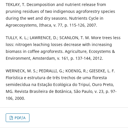
TEKLAY, T. Decomposition and nutrient release from
pruning residues of two indigenous agroforestry species
during the wet and dry seasons. Nutrients Cycle in
Agroecosystems, Ithaca, v. 77, p. 115-126, 2007.
TULLY, K. L.; LAWRENCE, D.; SCANLON, T. M. More trees less
loss: nitrogen leaching losses decrease with increasing
biomass in coffee agroforests. Agriculture, Ecosystems &
Environment, Amsterdam, v. 161, p. 137-144, 2012.
WERNECK, M. S.; PEDRALLI, G.; KOENIG, R.; GIESEKE, L. F.
Florística e estrutura de três trechos de uma floresta
semidecídua na Estação Ecológica do Tripuí, Ouro Preto,
MG. Revista Brasileira de Botânica, São Paulo, v. 23, p. 97-
106, 2000.
PDF/A