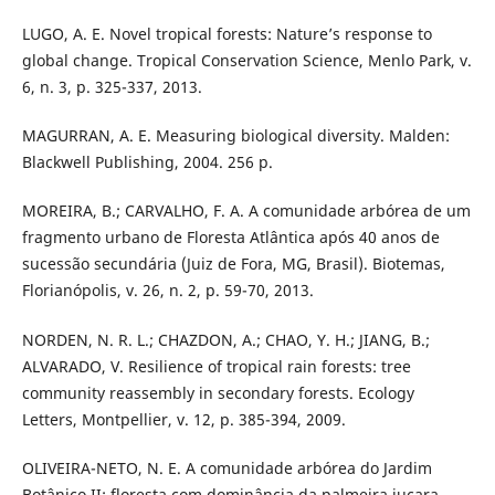
LUGO, A. E. Novel tropical forests: Nature’s response to
global change. Tropical Conservation Science, Menlo Park, v.
6, n. 3, p. 325-337, 2013.
MAGURRAN, A. E. Measuring biological diversity. Malden:
Blackwell Publishing, 2004. 256 p.
MOREIRA, B.; CARVALHO, F. A. A comunidade arbórea de um
fragmento urbano de Floresta Atlântica após 40 anos de
sucessão secundária (Juiz de Fora, MG, Brasil). Biotemas,
Florianópolis, v. 26, n. 2, p. 59-70, 2013.
NORDEN, N. R. L.; CHAZDON, A.; CHAO, Y. H.; JIANG, B.;
ALVARADO, V. Resilience of tropical rain forests: tree
community reassembly in secondary forests. Ecology
Letters, Montpellier, v. 12, p. 385-394, 2009.
OLIVEIRA-NETO, N. E. A comunidade arbórea do Jardim
Botânico II: floresta com dominância da palmeira juçara,