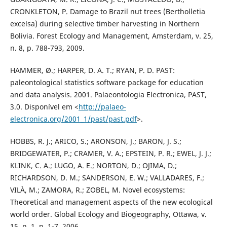
CRONKLETON, P. Damage to Brazil nut trees (Bertholletia
excelsa) during selective timber harvesting in Northern
Bolivia. Forest Ecology and Management, Amsterdam, v. 25,
n. 8, p. 788-793, 2009.
HAMMER, Ø.; HARPER, D. A. T.; RYAN, P. D. PAST:
paleontological statistics software package for education
and data analysis. 2001. Palaeontologia Electronica, PAST,
3.0. Disponível em <
http://palaeo-
electronica.org/2001_1/past/past.pdf
>.
HOBBS, R. J.; ARICO, S.; ARONSON, J.; BARON, J. S.;
BRIDGEWATER, P.; CRAMER, V. A.; EPSTEIN, P. R.; EWEL, J. J.;
KLINK, C. A.; LUGO, A. E.; NORTON, D.; OJIMA, D.;
RICHARDSON, D. M.; SANDERSON, E. W.; VALLADARES, F.;
VILÀ, M.; ZAMORA, R.; ZOBEL, M. Novel ecosystems:
Theoretical and management aspects of the new ecological
world order. Global Ecology and Biogeography, Ottawa, v.
15, n. 1, p. 1-7, 2006.