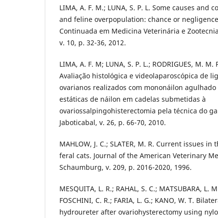
LIMA, A. F. M.; LUNA, S. P. L. Some causes and 
and feline overpopulation: chance or negligenc
Continuada em Medicina Veterinária e Zootecni
v. 10, p. 32-36, 2012.
LIMA, A. F. M; LUNA, S. P. L.; RODRIGUES, M. M. P
Avaliação histológica e videolaparoscópica de l
ovarianos realizados com mononáilon agulhado 
estáticas de náilon em cadelas submetidas à
ovariossalpingohisterectomia pela técnica do ga
Jaboticabal, v. 26, p. 66-70, 2010.
MAHLOW, J. C.; SLATER, M. R. Current issues in t
feral cats. Journal of the American Veterinary Me
Schaumburg, v. 209, p. 2016-2020, 1996.
MESQUITA, L. R.; RAHAL, S. C.; MATSUBARA, L. M
FOSCHINI, C. R.; FARIA, L. G.; KANO, W. T. Bilat
hydroureter after ovariohysterectomy using nylon