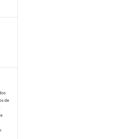
ados
os de
m
de
m