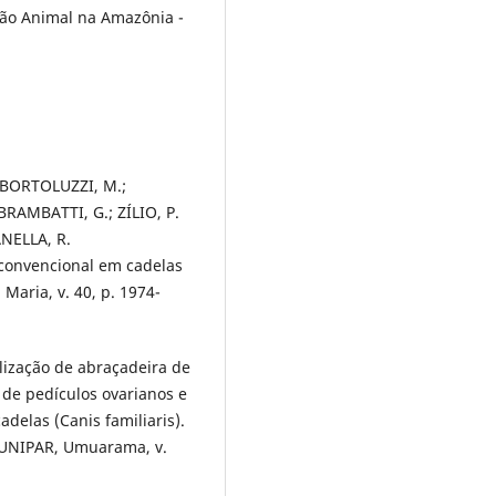
ão Animal na Amazônia -
; BORTOLUZZI, M.;
 BRAMBATTI, G.; ZÍLIO, P.
ANELLA, R.
 convencional em cadelas
 Maria, v. 40, p. 1974-
ilização de abraçadeira de
 de pedículos ovarianos e
adelas (Canis familiaris).
a UNIPAR, Umuarama, v.