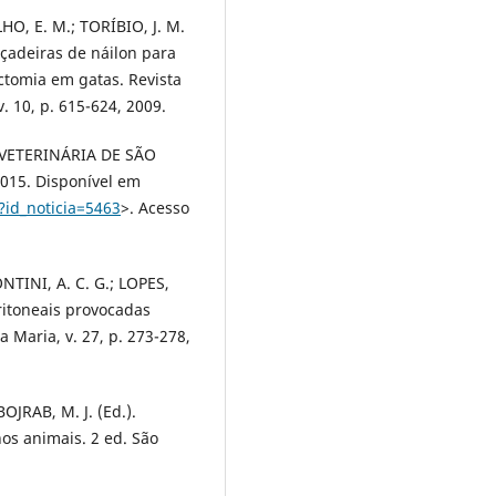
HO, E. M.; TORÍBIO, J. M.
açadeiras de náilon para
ctomia em gatas. Revista
. 10, p. 615-624, 2009.
VETERINÁRIA DE SÃO
2015. Disponível em
?id_noticia=5463
>. Acesso
ONTINI, A. C. G.; LOPES,
ritoneais provocadas
 Maria, v. 27, p. 273-278,
JRAB, M. J. (Ed.).
os animais. 2 ed. São