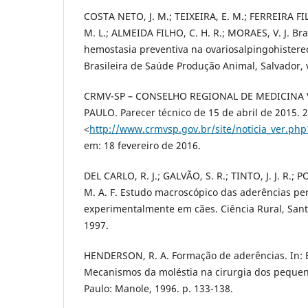
COSTA NETO, J. M.; TEIXEIRA, E. M.; FERREIRA FIL
M. L.; ALMEIDA FILHO, C. H. R.; MORAES, V. J. Br
hemostasia preventiva na ovariosalpingohistere
Brasileira de Saúde Produção Animal, Salvador, v
CRMV-SP – CONSELHO REGIONAL DE MEDICINA 
PAULO. Parecer técnico de 15 de abril de 2015. 
<
http://www.crmvsp.gov.br/site/noticia_ver.php
em: 18 fevereiro de 2016.
DEL CARLO, R. J.; GALVÃO, S. R.; TINTO, J. J. R.; P
M. A. F. Estudo macroscópico das aderências pe
experimentalmente em cães. Ciência Rural, Santa
1997.
HENDERSON, R. A. Formação de aderências. In: BO
Mecanismos da moléstia na cirurgia dos pequen
Paulo: Manole, 1996. p. 133-138.