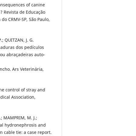
consequences of canine
e? Revista de Educação
a do CRMV-SP, São Paulo,
.; QUITZAN, J. G.
igaduras dos pedículos
ou abraçadeiras auto-
ncho. Ars Veterinária,
he control of stray and
dical Association,
.; MAMPRIM, M. J.;
eral hydronephrosis and
 cable tie: a case report.