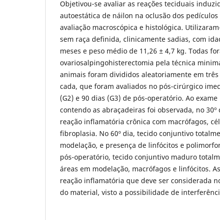
Objetivou-se avaliar as reações teciduais induz
autoestática de náilon na oclusão dos pedículos
avaliação macroscópica e histológica. Utilizara
sem raça definida, clinicamente sadias, com ida
meses e peso médio de 11,26 ± 4,7 kg. Todas f
ovariosalpingohisterectomia pela técnica minim
animais foram divididos aleatoriamente em trê
cada, que foram avaliados no pós-cirúrgico imed
(G2) e 90 dias (G3) de pós-operatório. Ao exame 
contendo as abraçadeiras foi observada, no 30º 
reação inflamatória crônica com macrófagos, cél
fibroplasia. No 60º dia, tecido conjuntivo total
modelação, e presença de linfócitos e polimorfo
pós-operatório, tecido conjuntivo maduro tota
áreas em modelação, macrófagos e linfócitos. 
reação inflamatória que deve ser considerada 
do material, visto a possibilidade de interferênc