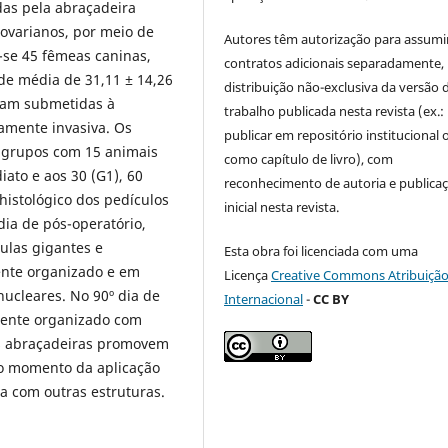
idas pela abraçadeira
 ovarianos, por meio de
Autores têm autorização para assumi
m-se 45 fêmeas caninas,
contratos adicionais separadamente,
de média de 31,11 ± 14,26
distribuição não-exclusiva da versão 
oram submetidas à
trabalho publicada nesta revista (ex.:
amente invasiva. Os
publicar em repositório institucional 
s grupos com 15 animais
como capítulo de livro), com
iato e aos 30 (G1), 60
reconhecimento de autoria e publica
histológico dos pedículos
inicial nesta revista.
dia de pós-operatório,
ulas gigantes e
Esta obra foi licenciada com uma
mente organizado e em
Licença
Creative Commons Atribuição
nucleares. No 90º dia de
Internacional
-
CC BY
lmente organizado com
As abraçadeiras promovem
no momento da aplicação
ia com outras estruturas.