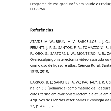
Programa de Pós-graduação em Saúde e Produç
PPGSPAA
Referências
ATAIDE, M. W.; BRUN, M. V.; BARCELLOS, L. J. G.
FERANTI, J. P. S.; SANTOS, F. R.; TOMAZZONI, F.;
P.; ORO, G.; SARTORI, L. W.; MONTEIRO, A. R.; Z
Ovariosalpingohisterectomia vídeo-assistida ou
com o uso de ligasure atlas. Ciência Rural, Santa
1979, 2010.
BARROS, B. J.; SANCHES, A. W.; PACHALY, J. R. Ut
náilon 6.6 (poliamida) como método de ligadura
coto uterino em ováriohisterectomia eletiva em c
Arquivos de Ciências Veterinárias e Zoologia d
12, p. 47-60, 2009.