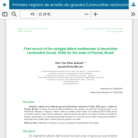
Primeiro registro de arredio-do-gravatá (Limnoctites rectirostris Gould, 1839) para o estado do Paraná, Brasil