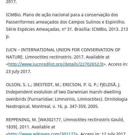
2017.
ICMBio. Plano de ação nacional para a conservação dos
Passeriformes ameaçados dos Campos Sulinos e Espinilho.
Série Espécies Ameaçadas, nº 31. Brasília: ICMBio, 2013. 213
p.
IUCN – INTERNATIONAL UNION FOR CONSERVATION OF
NATURE. Limnoctites rectirostris. 2017. Available at
<
http://www.iucnredlist.org/details/22702652/0
>. Access in:
23 July 2017.
OLSON, S. L.; IRESTEDT, M.; ERICSON, P. G. P.; FJELDSÅ, J.
Independent evolution of two Darwinian marsh-dwelling
ovenbirds (Furnariidae: Limnornis, Limnoctites). Ornitologia
Neotropical, Montreal, v. 16, p. 347-359, 2005.
REPPENING, M. [WA302177, Limnoctites rectirostris Gould,
1839]. 2011. Available at
<
http://www.wikiaves.com/302177
>. Access in: 12 July 2017.