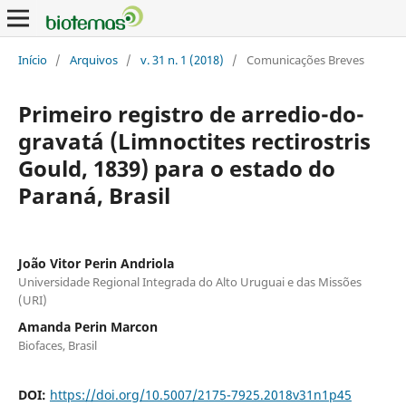
Início
/
Arquivos
/
v. 31 n. 1 (2018)
/
Comunicações Breves
Primeiro registro de arredio-do-
gravatá (Limnoctites rectirostris
Gould, 1839) para o estado do
Paraná, Brasil
João Vitor Perin Andriola
Universidade Regional Integrada do Alto Uruguai e das Missões
(URI)
Amanda Perin Marcon
Biofaces, Brasil
DOI:
https://doi.org/10.5007/2175-7925.2018v31n1p45