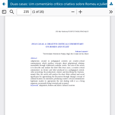
Duas casas: Um comentário crítico criativo sobre Romeu e Julieta