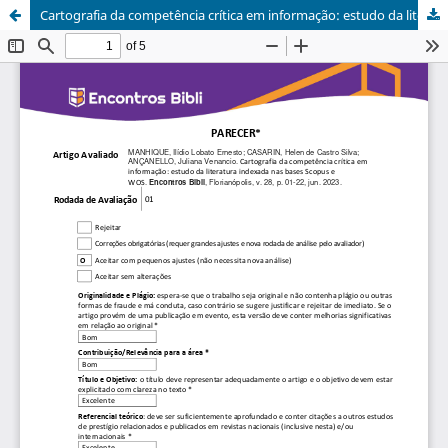
Cartografia da competência crítica em informação: estudo da literatura indexada nas bases Scopus e WOS