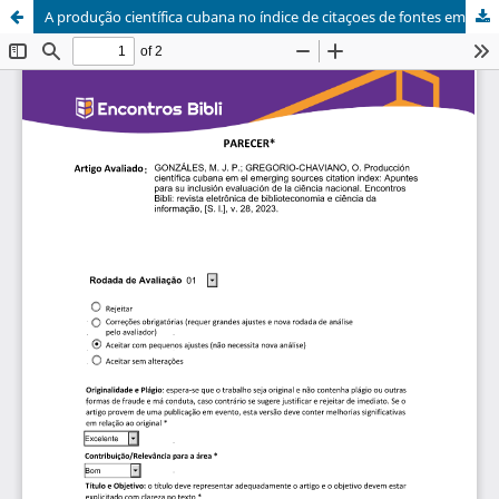
A produção científica cubana no índice de citaçoes de fontes emergentes: notas para sua inclusão na avaliação da ciência nacional