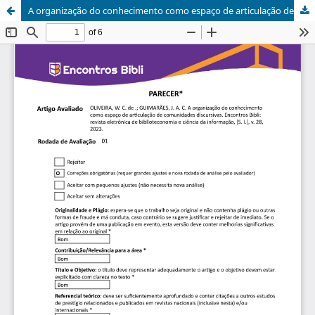
A organização do conhecimento como espaço de articulação de comunidades discursivas