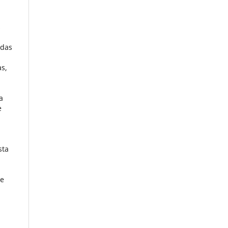
s
idas
as,
a
e
sta
de