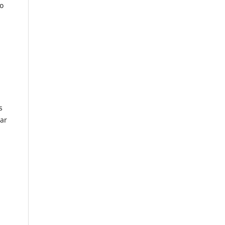
o
s
ar