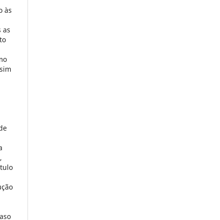
o às
 as
to
mo
ssim
de
a
,
tulo
ução
caso