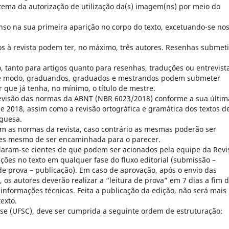
tema da autorização de utilização da(s) imagem(ns) por meio do
nso na sua primeira aparição no corpo do texto, excetuando-se no
os à revista podem ter, no máximo, três autores. Resenhas submet
o, tanto para artigos quanto para resenhas, traduções ou entrevist
sse modo, graduandos, graduados e mestrandos podem submeter
que já tenha, no mínimo, o título de mestre.
 revisão das normas da ABNT (NBR 6023/2018) conforme a sua últim
 2018, assim como a revisão ortográfica e gramática dos textos d
uguesa.
m as normas da revista, caso contrário as mesmas poderão ser
tes mesmo de ser encaminhada para o parecer.
laram-se cientes de que podem ser acionados pela equipe da Revi
ões no texto em qualquer fase do fluxo editorial (submissão –
a de prova – publicação). Em caso de aprovação, após o envio das
 os autores deverão realizar a “leitura de prova” em 7 dias a fim 
e informações técnicas. Feita a publicação da edição, não será mais
exto.
ese (UFSC), deve ser cumprida a seguinte ordem de estruturação: