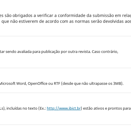
s são obrigados a verificar a conformidade da submissão em rela
es que não estiverem de acordo com as normas serão devolvidas ao
star sendo avaliada para publicação por outra revista.
Caso contrário,
icrosoft Word, OpenOffice ou RTF (desde que não ultrapasse os 3MB).
), incluídas no texto (Ex.:
http://www.ibict.br
) estão ativos e prontos para