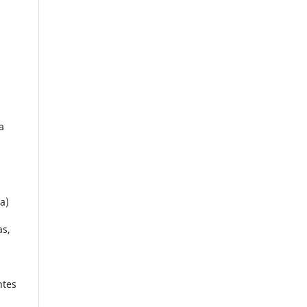
a
a)
as,
ntes