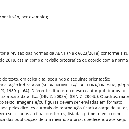
conclusão, por exemplo);
autor a revisão das normas da ABNT (NBR 6023/2018) conforme a su
de 2018, assim como a revisão ortográfica de acordo com a norma
do texto, em caixa alta, seguindo a seguinte orientação:
 citação indireta ou (SOBRENOME DA/O AUTORA/OR, data, págin
REIS, 1989, p. 64). Diferentes títulos da mesma autor publicados no
ra após a data. Ex.: (DINIZ, 2003a), (DINIZ, 2003b). Quadros, map
 do texto. Imagens e/ou figuras devem ser enviadas em formato
dade pelos direitos autorais de reprodução ficará a cargo do autor.
evem ser citadas ao final dos textos, listadas primeiro em ordem
ica das publicações de um mesmo autor/a, obedecendo aos segui