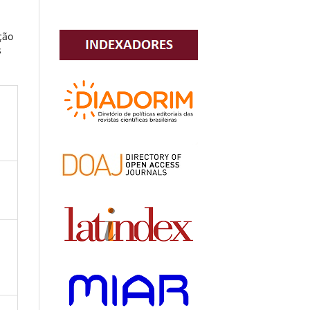
ção
s