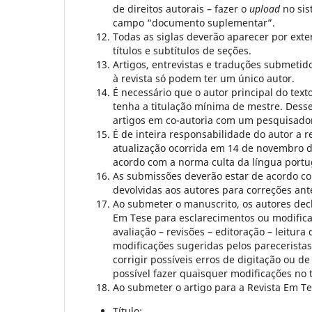
de direitos autorais – fazer o
upload
no sis
campo “documento suplementar”.
Todas as siglas deverão aparecer por exte
títulos e subtítulos de seções.
Artigos, entrevistas e traduções submetid
à revista só podem ter um único autor.
É necessário que o autor principal do text
tenha a titulação mínima de mestre. De
artigos em co-autoria com um pesquisador 
É de inteira responsabilidade do autor a
atualização ocorrida em 14 de novembro de
acordo com a norma culta da língua port
As submissões deverão estar de acordo co
devolvidas aos autores para correções an
Ao submeter o manuscrito, os autores dec
Em Tese para esclarecimentos ou modificaç
avaliação – revisões – editoração – leitur
modificações sugeridas pelos pareceristas,
corrigir possíveis erros de digitação ou d
possível fazer quaisquer modificações no t
Ao submeter o artigo para a Revista Em T
Título;