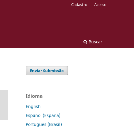
Cadastro
Acesso
Buscar
Enviar Submissão
Idioma
English
Español (España)
Português (Brasil)