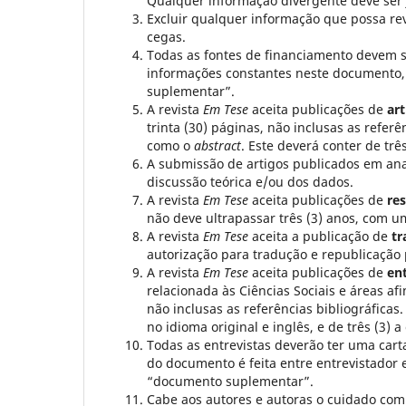
Qualquer informação divergente deve ser ju
Excluir qualquer informação que possa revel
cegas.
Todas as fontes de financiamento devem s
informações constantes neste documento,
suplementar”.
A revista
Em Tese
aceita publicações de
art
trinta (30) páginas, não inclusas as referê
como o
abstract
. Este deverá conter de trê
A submissão de artigos publicados em ana
discussão teórica e/ou dos dados.
A revista
Em Tese
aceita publicações de
re
não deve ultrapassar três (3) anos, com u
A revista
Em Tese
aceita a publicação de
tr
autorização para tradução e republicação p
A revista
Em Tese
aceita publicações de
ent
relacionada às Ciências Sociais e áreas af
não inclusas as referências bibliográficas
no idioma original e inglês, e de três (3) 
Todas as entrevistas deverão ter uma carta
do documento é feita entre entrevistador 
“documento suplementar”.
Cabe aos autores e autoras o cuidado com