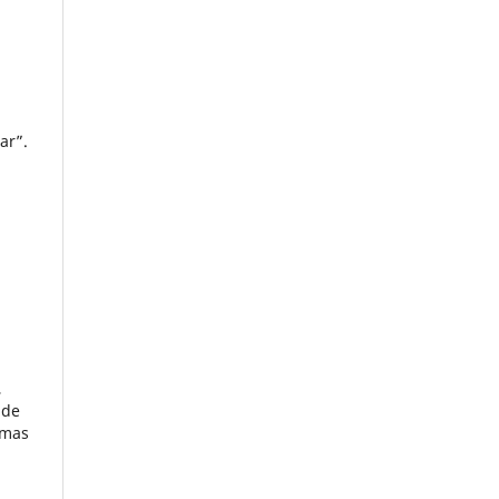
ar”.
,
 de
omas