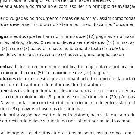
stificada no campo “Política de conflito de interesses”.
ar a autoria do trabalho e, com isso, ferir o princípio de avaliaçã
er divulgadas no documento “notas de autoria”, assim como todas
 que deverá ser incluído no sistema por meio do campo “documen
igos
inéditos que tenham no mínimo doze (12) páginas e no máxi
ncias bibliográficas. O resumo deverá ser de até dez (10) linhas, a
s (3) a cinco (5) palavras-chave, no idioma do texto e no
abstract.
is de evento só será aceita se o houver alguma ampliação da
senhas
de livros recentemente publicados, cuja data de publicação
m mínimo de cinco (5) e o máximo de dez (10) páginas.
aduções
de textos desde que acompanhada do original e da carta 
or parte do autor ou detentor dos direitos autorais.
revistas
desde que tenham relevância para a discussão acadêmic
ins, com no mínimo oito (8) páginas e no máximo vinte (20) páginas
. Devem contar com um texto introdutório acerca do entrevistado, tí
a cinco (5) palavras-chave nos dois idiomas.
 de autorização por escrito do entrevistado, haja vista que a prod
e entrevistado e deve ser incluída no sistema por meio do campo
 as imagens e os direitos autorais das mesmas, assim como – em 