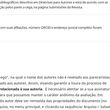
bibliográficos descritos em Diretrizes para Autores e está de acordo com as
ção pelos pares a cega, na página Submissões da Revista.
 com suas afiliações, número ORCID e endereço postal completo foram
cego”, na qual o nome dos autores não é revelado aos pareceristas
do aos autores. Assim, visando garantir a lisura do processo de
elacionada à sua autoria
. É necessário atentar se a sua assinatu
para que possamos manter o caráter anônimo da avaliação. Em
o do autor deve ser removida das propriedades do documento (no
ivo, no menu principal, e clicando na sequência: Arquivo > Salva