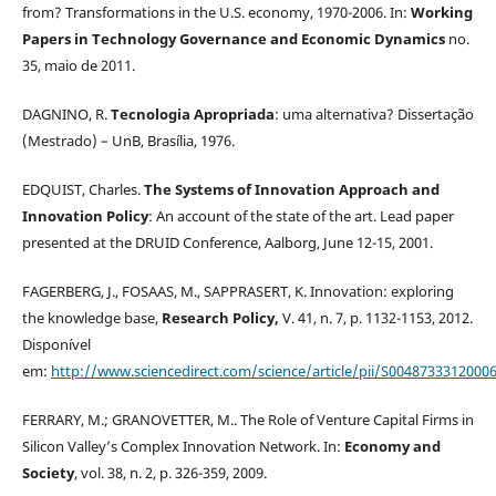
from? Transformations in the U.S. economy, 1970-2006. In:
Working
Papers in Technology Governance and Economic Dynamics
no.
35, maio de 2011.
DAGNINO, R.
Tecnologia Apropriada
: uma alternativa? Dissertação
(Mestrado) – UnB, Brasília, 1976.
EDQUIST, Charles.
The Systems of Innovation Approach and
Innovation Policy
: An account of the state of the art. Lead paper
presented at the DRUID Conference, Aalborg, June 12-15, 2001.
FAGERBERG, J., FOSAAS, M., SAPPRASERT, K. Innovation: exploring
the knowledge base,
Research Policy,
V. 41, n. 7, p. 1132-1153, 2012.
Disponível
em:
http://www.sciencedirect.com/science/article/pii/S0048733312000
FERRARY, M.; GRANOVETTER, M.. The Role of Venture Capital Firms in
Silicon Valley’s Complex Innovation Network. In:
Economy and
Society
, vol. 38, n. 2, p. 326-359, 2009.