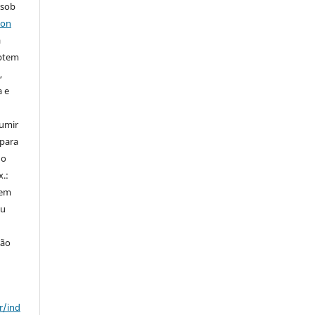
 sob
ion
a
ptem
,
a e
sumir
 para
do
x.:
 em
ou
ção
r/ind