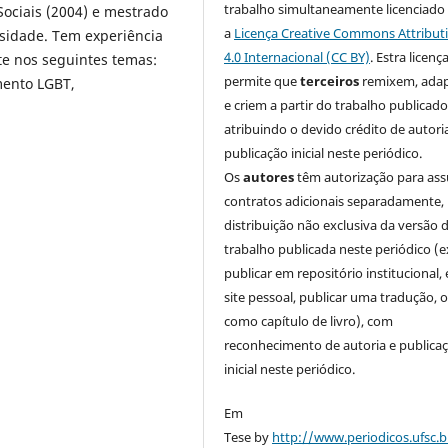
trabalho simultaneamente licenciado
Sociais (2004) e mestrado
a
Licença Creative Commons Attribut
rsidade. Tem experiência
4.0 Internacional (CC BY)
. Estra licenç
te nos seguintes temas:
permite que
terceiros
remixem, ada
mento LGBT,
e criem a partir do trabalho publicado
atribuindo o devido crédito de autori
publicação inicial neste periódico.
Os
autores
têm autorização para as
contratos adicionais separadamente,
distribuição não exclusiva da versão 
trabalho publicada neste periódico (e
publicar em repositório institucional,
site pessoal, publicar uma tradução, 
como capítulo de livro), com
reconhecimento de autoria e publica
inicial neste periódico.
Em
Tese by
http://www.periodicos.ufsc.b