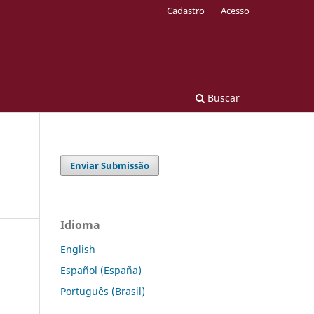
Cadastro
Acesso
Buscar
Enviar Submissão
Idioma
English
Español (España)
Português (Brasil)