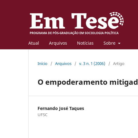
Atual
Arquivos
Notícias
Sobre
Início
/
Arquivos
/
v. 3 n. 1 (2006)
/
Artigo
O empoderamento mitiga
Fernando José Taques
UFSC