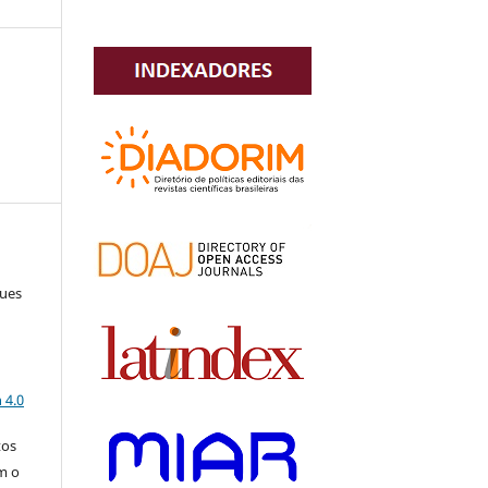
ques
a
 4.0
tos
m o