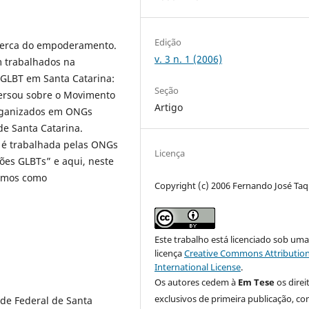
Edição
acerca do empoderamento.
v. 3 n. 1 (2006)
 trabalhados na
 GLBT em Santa Catarina:
Seção
ersou sobre o Movimento
Artigo
organizados em ONGs
e Santa Catarina.
é trabalhada pelas ONGs
Licença
es GLBTs” e aqui, neste
demos como
Copyright (c) 2006 Fernando José Ta
Este trabalho está licenciado sob um
licença
Creative Commons Attribution
International License
.
Os autores cedem à
Em Tese
os direi
exclusivos de primeira publicação, co
ade Federal de Santa