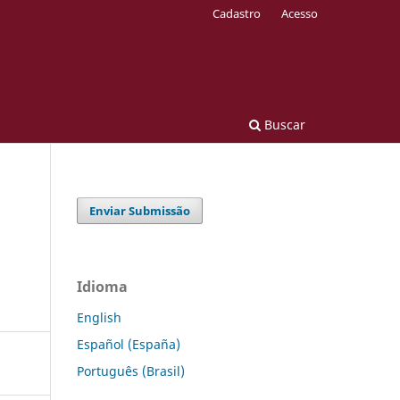
Cadastro
Acesso
Buscar
Enviar Submissão
Idioma
English
Español (España)
Português (Brasil)