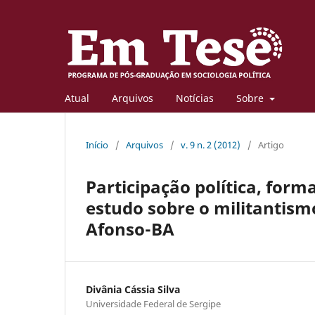
Atual
Arquivos
Notícias
Sobre
Início
/
Arquivos
/
v. 9 n. 2 (2012)
/
Artigo
Participação política, form
estudo sobre o militantis
Afonso-BA
Divânia Cássia Silva
Universidade Federal de Sergipe