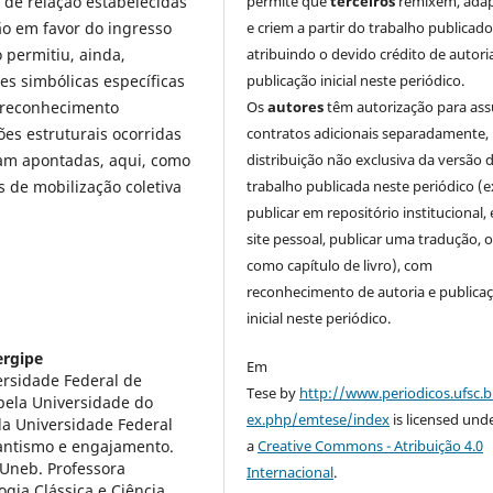
 de relação estabelecidas
permite que
terceiros
remixem, ada
ção em favor do ingresso
e criem a partir do trabalho publicado
o permitiu, ainda,
atribuindo o devido crédito de autori
ões simbólicas específicas
publicação inicial neste periódico.
 reconhecimento
Os
autores
têm autorização para as
ões estruturais ocorridas
contratos adicionais separadamente,
am apontadas, aqui, como
distribuição não exclusiva da versão 
 de mobilização coletiva
trabalho publicada neste periódico (e
publicar em repositório institucional,
site pessoal, publicar uma tradução, 
como capítulo de livro), com
reconhecimento de autoria e publica
inicial neste periódico.
ergipe
Em
ersidade Federal de
Tese by
http://www.periodicos.ufsc.b
pela Universidade do
ex.php/emtese/index
is licensed und
la Universidade Federal
tantismo e engajamento.
a
Creative Commons - Atribuição 4.0
-Uneb. Professora
Internacional
.
ogia Clássica e Ciência