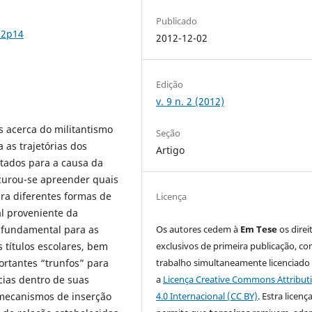
Publicado
n2p14
2012-12-02
Edição
v. 9 n. 2 (2012)
s acerca do militantismo
Seção
 as trajetórias dos
Artigo
ltados para a causa da
curou-se apreender quais
ara diferentes formas de
Licença
l proveniente da
o fundamental para as
Os autores cedem à
Em Tese
os direi
 títulos escolares, bem
exclusivos de primeira publicação, co
rtantes “trunfos” para
trabalho simultaneamente licenciado
cias dentro de suas
a
Licença Creative Commons Attribut
 mecanismos de inserção
4.0 Internacional (CC BY)
. Estra licenç