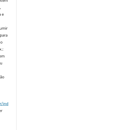
ptem
,
a e
sumir
 para
do
x.:
 em
ou
ção
r/ind
er