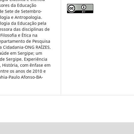
ssores da Educação
ade Sete de Setembro-
logia e Antropologia.
ologia da Educação pela
ssora das disciplinas de
ilosofia e Ètica na
epartamento de Pesquisa
la Cidadania-ONG RAÌZES.
Saúde em Sergipe; um
de Sergipe. Experiência
, História, com ênfase em
entre os anos de 2010 e
ahia-Paulo Afonso-BA-