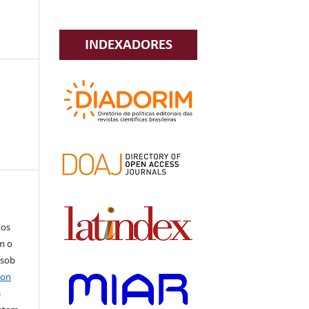
tos
m o
 sob
ion
a