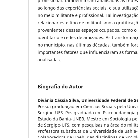
profissional. Também foram analisadas as redes
ao longo das experiências sociais, e sua utiliza
no meio militante e profissional. Tal investigaçã
relacionar este tipo de militantismo a gratificaç
provenientes desses espaços ocupados, como o
identitário e redes de amizades. As transformaç
no município, nas últimas décadas, também for
importantes fatores que influenciaram as formas
analisadas.
Biografia do Autor
Divânia Cássia Silva,
Universidade Federal de S
Possui graduação em Ciências Sociais pela Univ
Sergipe-UFS. Pós graduada em Psicopedagogia 
Estado da Bahia-UNEB. Mestre em Sociologia pe
de Sergipe-UFS, com pesquisas na área do mili
Professora substituta da Universidade da Bahia
Colaboradora da Uneb, das disciplinas de Sociol