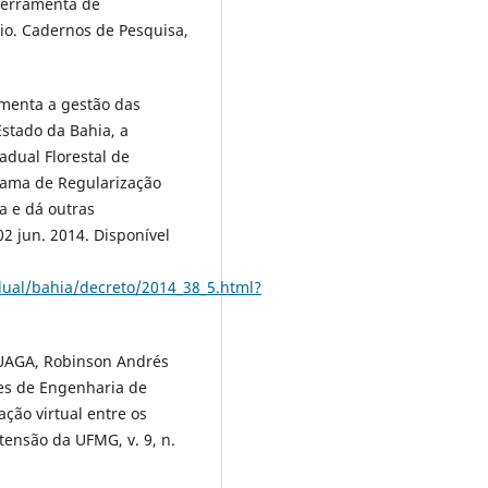
ferramenta de
o. Cadernos de Pesquisa,
menta a gestão das
Estado da Bahia, a
adual Florestal de
grama de Regularização
a e dá outras
02 jun. 2014. Disponível
ual/bahia/decreto/2014_38_5.html?
LUAGA, Robinson Andrés
tes de Engenharia de
ção virtual entre os
tensão da UFMG, v. 9, n.