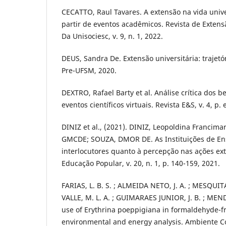
CECATTO, Raul Tavares. A extensão na vida unive
partir de eventos acadêmicos. Revista de Extensã
Da Unisociesc, v. 9, n. 1, 2022.
DEUS, Sandra De. Extensão universitária: trajetór
Pre-UFSM, 2020.
DEXTRO, Rafael Barty et al. Análise crítica dos b
eventos científicos virtuais. Revista E&S, v. 4, p
DINIZ et al., (2021). DINIZ, Leopoldina Francim
GMCDE; SOUZA, DMOR DE. As Instituições de Ens
interlocutores quanto à percepção nas ações ext
Educação Popular, v. 20, n. 1, p. 140-159, 2021.
FARIAS, L. B. S. ; ALMEIDA NETO, J. A. ; MESQUITA,
VALLE, M. L. A. ; GUIMARAES JUNIOR, J. B. ; MEND
use of Erythrina poeppigiana in formaldehyde-f
environmental and energy analysis. Ambiente Con