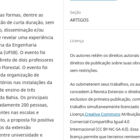
Seção
sas formas, dentre as
ARTIGOS
ção de curta duração, sem
o, disseminação e/ou
 é revelar uma experiência
Licença
ana da Engenharia
a (UFSB). O evento foi
Os autores retêm os direitos autorais
ireto de dois professores
direitos de publicação sobre suas obr
Florestal. O evento foi
sem restrições.
r da organização de
atórios nas instalações da
Ao submeterem seus trabalhos, os au
de ensino de três
concedem à Revista Extensio o direit
da Bahia. Os principais
exclusivo de primeira publicação, com
madamente 200 pessoas,
trabalho simultaneamente licenciado
antes nas escolas e
Licença
Creative Commons
Atribuiçã
o, a proposta foi positiva
Comercial-Compartilha Igual 4.0
ios da extensão
Internacional (CC BY-NC-SA 4.0). Essa
entre universidade e
licença permite que terceiros remixem