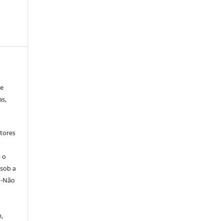
 e
as,
tores
o
 o
 sob a
o-Não
,