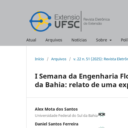
Atual
Arquivos
Notícias
Sobre
Polí
Início
/
Arquivos
/
v. 22 n. 51 (2025): Revista Eletr
I Semana da Engenharia Flo
da Bahia: relato de uma ex
Alex Mota dos Santos
Universidade Federal do Sul da Bahia
Daniel Santos Ferreira