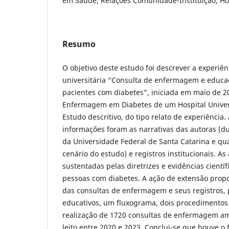
em Saúde, Relações Comunidade-Instituição, Ho
Resumo
O objetivo deste estudo foi descrever a experiê
universitária “Consulta de enfermagem e educ
pacientes com diabetes”, iniciada em maio de 
Enfermagem em Diabetes de um Hospital Universi
Estudo descritivo, do tipo relato de experiência.
informações foram as narrativas das autoras (d
da Universidade Federal de Santa Catarina e qu
cenário do estudo) e registros institucionais. As
sustentadas pelas diretrizes e evidências cientí
pessoas com diabetes. A ação de extensão prop
das consultas de enfermagem e seus registros, 
educativos, um fluxograma, dois procedimentos
realização de 1720 consultas de enfermagem amb
leito entre 2020 e 2023. Conclui-se que houve o