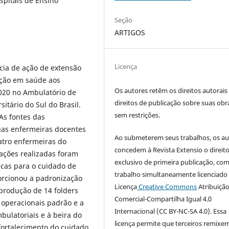
spitais de Ensino
Seção
ARTIGOS
Licença
ncia de ação de extensão
ação em saúde aos
Os autores retêm os direitos autorais
2020 no Ambulatório de
direitos de publicação sobre suas obr
tário do Sul do Brasil.
sem restrições.
 As fontes das
uas enfermeiras docentes
Ao submeterem seus trabalhos, os au
atro enfermeiras do
concedem à Revista Extensio o direit
 ações realizadas foram
exclusivo de primeira publicação, com
ficas para o cuidado de
trabalho simultaneamente licenciado
orcionou a padronização
Licença
Creative Commons
Atribuiçã
produção de 14 folders
Comercial-Compartilha Igual 4.0
 operacionais padrão e a
Internacional (CC BY-NC-SA 4.0). Essa
ulatoriais e à beira do
licença permite que terceiros remixem
 fortalecimento do cuidado