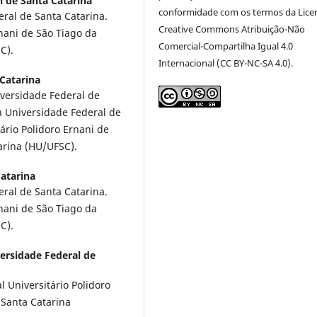
l de Santa Catarina
conformidade com os termos da Lice
al de Santa Catarina.
Creative Commons Atribuição-Não
rnani de São Tiago da
Comercial-Compartilha Igual 4.0
C).
Internacional (CC BY-NC-SA 4.0).
Catarina
versidade Federal de
 Universidade Federal de
ário Polidoro Ernani de
arina (HU/UFSC).
atarina
al de Santa Catarina.
rnani de São Tiago da
C).
ersidade Federal de
 Universitário Polidoro
 Santa Catarina