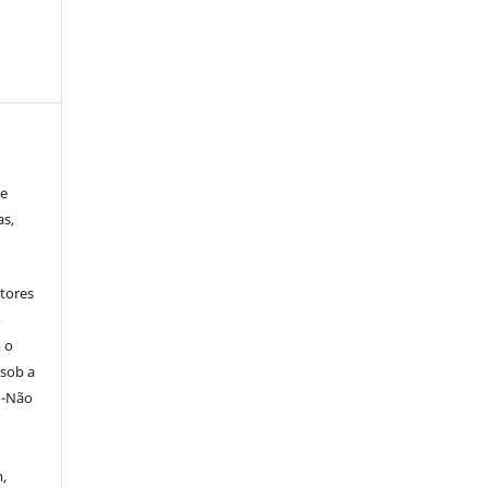
 e
as,
tores
o
 o
 sob a
o-Não
,