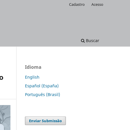
Cadastro
Acesso
Buscar
Idioma
o
English
Español (España)
Português (Brasil)
Enviar Submissão