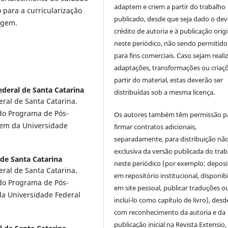
adaptem e criem a partir do trabalho
 para a curricularização
publicado, desde que seja dado o dev
agem.
crédito de autoria e à publicação origi
neste periódico, não sendo permitido
para fins comerciais. Caso sejam reali
adaptações, transformações ou criaç
partir do material, estas deverão ser
ederal de Santa Catarina
distribuídas sob a mesma licença.
al de Santa Catarina.
do Programa de Pós-
Os autores também têm permissão p
em da Universidade
firmar contratos adicionais,
separadamente, para distribuição nã
exclusiva da versão publicada do tra
 de Santa Catarina
neste periódico (por exemplo: deposi
al de Santa Catarina.
em repositório institucional, disponibi
do Programa de Pós-
em site pessoal, publicar traduções o
a Universidade Federal
incluí-lo como capítulo de livro), des
com reconhecimento da autoria e da
publicação inicial na Revista Extensio