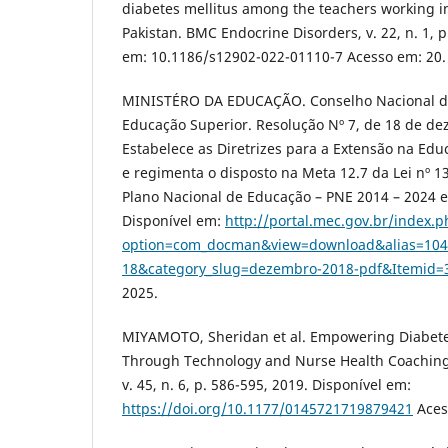
diabetes mellitus among the teachers working in
Pakistan. BMC Endocrine Disorders, v. 22, n. 1, p
em: 10.1186/s12902-022-01110-7 Acesso em: 20. 
MINISTÉRO DA EDUCAÇÃO. Conselho Nacional d
Educação Superior. Resolução Nº 7, de 18 de d
Estabelece as Diretrizes para a Extensão na Edu
e regimenta o disposto na Meta 12.7 da Lei nº 1
Plano Nacional de Educação – PNE 2014 – 2024 e
Disponível em:
http://portal.mec.gov.br/index.
option=com_docman&view=download&alias=104
18&category_slug=dezembro-2018-pdf&Itemid=
2025.
MIYAMOTO, Sheridan et al. Empowering Diabet
Through Technology and Nurse Health Coaching
v. 45, n. 6, p. 586-595, 2019. Disponível em:
https://doi.org/10.1177/0145721719879421
Acess