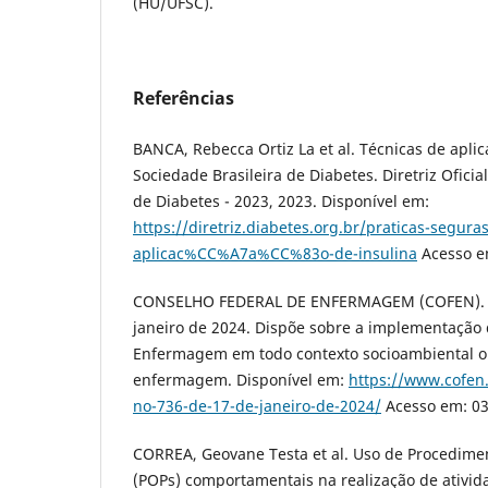
(HU/UFSC).
Referências
BANCA, Rebecca Ortiz La et al. Técnicas de aplica
Sociedade Brasileira de Diabetes. Diretriz Oficia
de Diabetes - 2023, 2023. Disponível em:
https://diretriz.diabetes.org.br/praticas-segura
aplicac%CC%A7a%CC%83o-de-insulina
Acesso em
CONSELHO FEDERAL DE ENFERMAGEM (COFEN). Re
janeiro de 2024. Dispõe sobre a implementação 
Enfermagem em todo contexto socioambiental o
enfermagem. Disponível em:
https://www.cofen.
no-736-de-17-de-janeiro-de-2024/
Acesso em: 03.
CORREA, Geovane Testa et al. Uso de Procedime
(POPs) comportamentais na realização de ativida