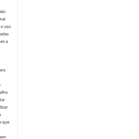
ido
nal
 o uso
zadas
ões a
ara
o
balho
tar
lizar
u
de que
, em