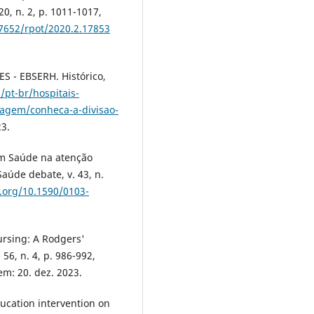
20, n. 2, p. 1011-1017,
17652/rpot/2020.2.17853
 - EBSERH. Histórico,
/pt-br/hospitais-
magem/conheca-a-divisao-
3.
em Saúde na atenção
Saúde debate, v. 43, n.
i.org/10.1590/0103-
ursing: A Rodgers'
56, n. 4, p. 986-992,
m: 20. dez. 2023.
ucation intervention on