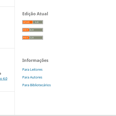
Edição Atual
Informações
Para Leitores
a
Para Autores
o 4.0
Para Bibliotecários