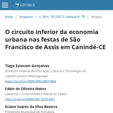
Início
/
Arquivos
/
v. 36 n. 79 (2021): Geosul n° 79
/
Artigos
O circuito inferior da economia
urbana nas festas de São
Francisco de Assis em Canindé-CE
Tiago Estevam Gonçalves
Instituto Federal de Educação, Ciência e Tecnologia do
Ceará/Campus Maranguape
https://orcid.org/0000-0002-0897-0664
Fábio de Oliveira Matos
Labomar- Universidade Federal do Ceará
http://orcid.org/0000-0001-9275-9361
Eciane Soares da Silva Bezerra
Prefeitura Municipal de Fortaleza