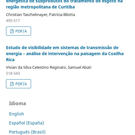
energética de subprodutos do tratamento de esgoto na
região metropolitana de Curitiba
Christian Taschelmayer, Patrícia Bilotta
495-517
PDF/A
Estudo de visibilidade em sistemas de transmissão de
energia – análise de intervenção na paisagem da Coxilha
Rica
Vivian da Silva Celestino Reginato, Samuel Abati
518-543
PDF/A
Idioma
English
Español (España)
Português (Brasil)