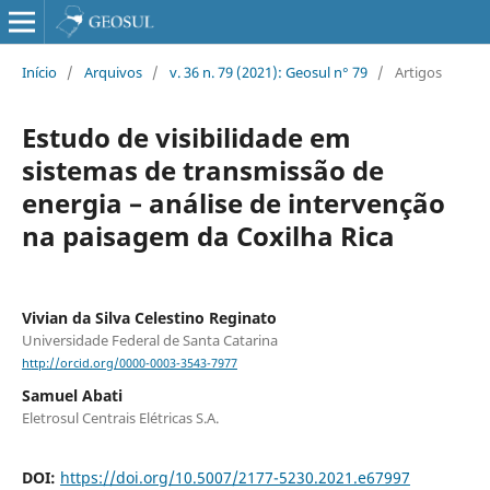
Início
/
Arquivos
/
v. 36 n. 79 (2021): Geosul n° 79
/
Artigos
Estudo de visibilidade em
sistemas de transmissão de
energia – análise de intervenção
na paisagem da Coxilha Rica
Vivian da Silva Celestino Reginato
Universidade Federal de Santa Catarina
http://orcid.org/0000-0003-3543-7977
Samuel Abati
Eletrosul Centrais Elétricas S.A.
DOI:
https://doi.org/10.5007/2177-5230.2021.e67997