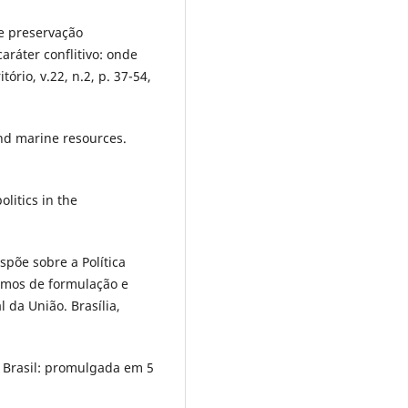
de preservação
aráter conflitivo: onde
ório, v.22, n.2, p. 37-54,
and marine resources.
litics in the
spõe sobre a Política
smos de formulação e
l da União. Brasília,
o Brasil: promulgada em 5