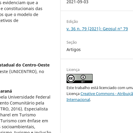
2021-09-03
os evidenciam que a
e constitucionais das
os que o modelo de
jetivos de
Edição
v. 36 n. 79 (2021): Geosul n° 79
Seção
Artigos
stadual do Centro-Oeste
Licença
Oeste (UNICENTRO), no
Este trabalho está licenciado com um
Paraná
Licença
Creative Commons - Atribuiçã
ela Universidade Federal
Internacional
.
ento Comunitário pela
RO, 2016). Especialista
charel em Turismo
 Turismo com ênfase em
s socioambientais,
rismo, turismo e inclusão