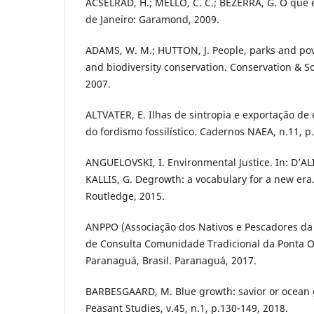
ACSELRAD, H.; MELLO, C. C.; BEZERRA, G. O que é
de Janeiro: Garamond, 2009.
ADAMS, W. M.; HUTTON, J. People, parks and pove
and biodiversity conservation. Conservation & Soc
2007.
ALTVATER, E. Ilhas de sintropia e exportação de 
do fordismo fossilístico. Cadernos NAEA, n.11, p.
ANGUELOVSKI, I. Environmental Justice. In: D’ALI
KALLIS, G. Degrowth: a vocabulary for a new era
Routledge, 2015.
ANPPO (Associação dos Nativos e Pescadores da 
de Consulta Comunidade Tradicional da Ponta Oe
Paranaguá, Brasil. Paranaguá, 2017.
BARBESGAARD, M. Blue growth: savior or ocean 
Peasant Studies, v.45, n.1, p.130-149, 2018.