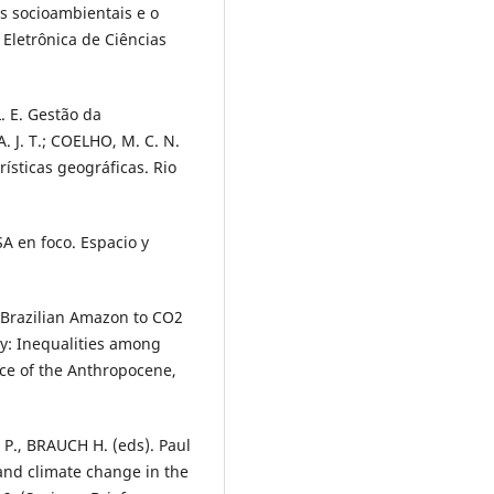
os socioambientais e o
 Eletrônica de Ciências
. E. Gestão da
. J. T.; COELHO, M. C. N.
ísticas geográficas. Rio
RSA en foco. Espacio y
e Brazilian Amazon to CO2
y: Inequalities among
nce of the Anthropocene,
P., BRAUCH H. (eds). Paul
and climate change in the