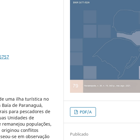
76757
de uma ilha turística no
da Baía de Paranaguá,
rais para pescadores de
PDF/A
duas Unidades de
e remanejou populações,
 originou conflitos
Publicado
baseou-se em observação