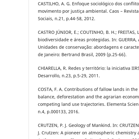
CASTILHO, A. G. Enfoque sociológico dos conflit
movimento por justiça ambiental. Caos – Revista
Sociais, n.21, p.44-58, 2012.
CASTRO JÚNIOR, E.; COUTINHO, B. H.; FREITAS, L
biodiversidade e áreas protegidas. In: GUERRA, A
Unidades de conservação: abordagens e caracter
de Janeiro: Bertrand Brasil, 2009 (p.25-66).
CHIARELLA, R. Redes y território: la iniciativa II
Desarrollo, n.23, p.5-29, 2011.
COSTA, F. A. Contributions of fallow lands in th
balance, deforestation and the agrarian econom
competing land use trajectories. Elementa Scie
n.4, p.000133, 2016.
CRUTZEN, P. J. Geology of Mankind. In: CRUTZEN 
J. Crutzen: A pioneer on atmospheric chemistry 