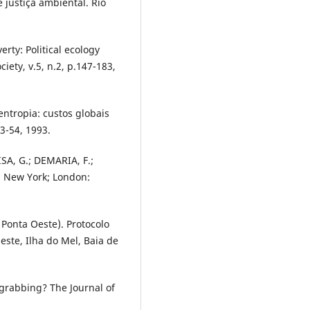
 justiça ambiental. Rio
rty: Political ecology
iety, v.5, n.2, p.147-183,
entropia: custos globais
3-54, 1993.
SA, G.; DEMARIA, F.;
. New York; London:
Ponta Oeste). Protocolo
ste, Ilha do Mel, Baia de
grabbing? The Journal of