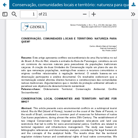
Conservação, comunidades locais e território: natureza para quem?