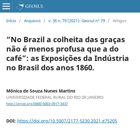
Início
/
Arquivos
/
v. 36 n. 79 (2021): Geosul n° 79
/
Artigos
“No Brazil a colheita das graças
não é menos profusa que a do
café”: as Exposições da Indústria
no Brasil dos anos 1860.
Mônica de Souza Nunes Martins
UNIVERSIDADE FEDERAL RURAL DO RIO DE JANEIRO
http://orcid.org/0000-0003-0917-3437
DOI:
https://doi.org/10.5007/2177-5230.2021.e75205