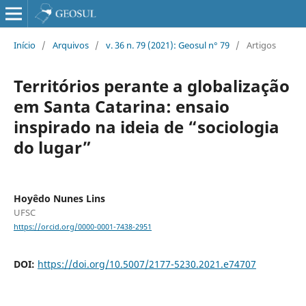
Início
/
Arquivos
/
v. 36 n. 79 (2021): Geosul n° 79
/
Artigos
Territórios perante a globalização
em Santa Catarina: ensaio
inspirado na ideia de “sociologia
do lugar”
Hoyêdo Nunes Lins
UFSC
https://orcid.org/0000-0001-7438-2951
DOI:
https://doi.org/10.5007/2177-5230.2021.e74707