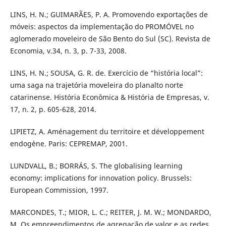
LINS, H. N.; GUIMARÃES, P. A. Promovendo exportações de
móveis: aspectos da implementação do PROMÓVEL no
aglomerado moveleiro de São Bento do Sul (SC). Revista de
Economia, v.34, n. 3, p. 7-33, 2008.
LINS, H. N.; SOUSA, G. R. de. Exercício de “história local”:
uma saga na trajetória moveleira do planalto norte
catarinense. História Econômica & História de Empresas, v.
17, n. 2, p. 605-628, 2014.
LIPIETZ, A. Aménagement du territoire et développement
endogène. Paris: CEPREMAP, 2001.
LUNDVALL, B.; BORRÁS, S. The globalising learning
economy: implications for innovation policy. Brussels:
European Commission, 1997.
MARCONDES, T.; MIOR, L. C.; REITER, J. M. W.; MONDARDO,
M. Os empreendimentos de agregação de valor e as redes