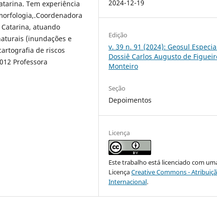
2024-12-19
atarina. Tem experiência
morfologia,.Coordenadora
 Catarina, atuando
Edição
aturais (inundações e
v. 39 n. 91 (2024): Geosul Especial
artografia de riscos
Dossiê Carlos Augusto de Figuei
012 Professora
Monteiro
Seção
Depoimentos
Licença
Este trabalho está licenciado com um
Licença
Creative Commons - Atribuiçã
Internacional
.