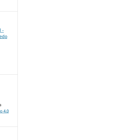
 -
redo
a
o 4.0