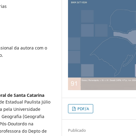
rias
ssional da autora com o
o.
ral de Santa Catarina
 Estadual Paulista Júlio
PDF/A
a pela Universidade
m Geografia (Geografia
e Pós-Doutordo na
Publicado
 professora do Depto de