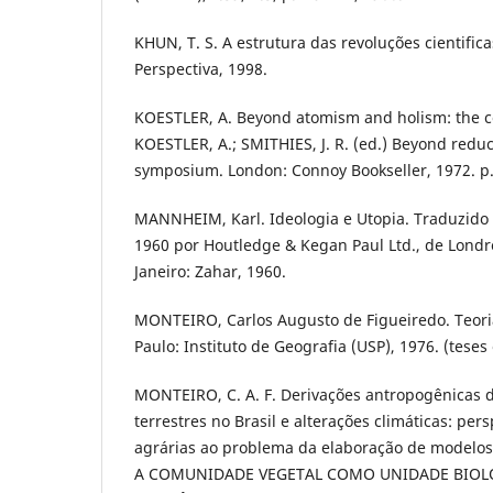
KHUN, T. S. A estrutura das revoluções cientifica
Perspectiva, 1998.
KOESTLER, A. Beyond atomism and holism: the co
KOESTLER, A.; SMITHIES, J. R. (ed.) Beyond redu
symposium. London: Connoy Bookseller, 1972. p
MANNHEIM, Karl. Ideologia e Utopia. Traduzido
1960 por Houtledge & Kegan Paul Ltd., de Londre
Janeiro: Zahar, 1960.
MONTEIRO, Carlos Augusto de Figueiredo. Teori
Paulo: Instituto de Geografia (USP), 1976. (teses
MONTEIRO, C. A. F. Derivações antropogênicas 
terrestres no Brasil e alterações climáticas: per
agrárias ao problema da elaboração de modelos
A COMUNIDADE VEGETAL COMO UNIDADE BIOLÓ