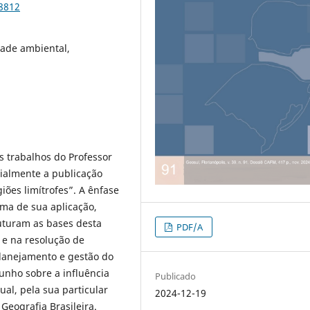
98812
dade ambiental,
s trabalhos do Professor
cialmente a publicação
ões limítrofes”. A ênfase
ma de sua aplicação,
uturam as bases desta
PDF/A
 e na resolução de
lanejamento e gestão do
unho sobre a influência
Publicado
al, pela sua particular
2024-12-19
Geografia Brasileira.