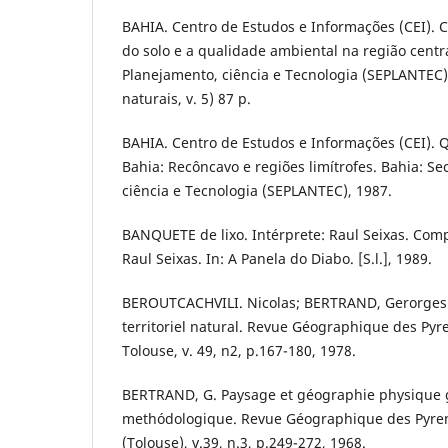
BAHIA. Centro de Estudos e Informações (CEI). 
do solo e a qualidade ambiental na região centra
Planejamento, ciência e Tecnologia (SEPLANTEC)
naturais, v. 5) 87 p.
BAHIA. Centro de Estudos e Informações (CEI). 
Bahia: Recôncavo e regiões limítrofes. Bahia: Se
ciência e Tecnologia (SEPLANTEC), 1987.
BANQUETE de lixo. Intérprete: Raul Seixas. Com
Raul Seixas. In: A Panela do Diabo. [S.l.], 1989.
BEROUTCACHVILI. Nicolas; BERTRAND, Gerorges
territoriel natural. Revue Géographique des Pyr
Tolouse, v. 49, n2, p.167-180, 1978.
BERTRAND, G. Paysage et géographie physique g
methódologique. Revue Géographique des Pyren
(Tolouse), v.39, n.3, p.249-272, 1968.