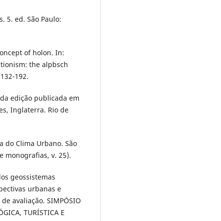
s. 5. ed. São Paulo:
ncept of holon. In:
ctionism: the alpbsch
.132-192.
 da edição publicada em
s, Inglaterra. Rio de
a do Clima Urbano. São
 e monografias, v. 25).
dos geossistemas
spectivas urbanas e
 de avaliação. SIMPÓSIO
GICA, TURÍSTICA E