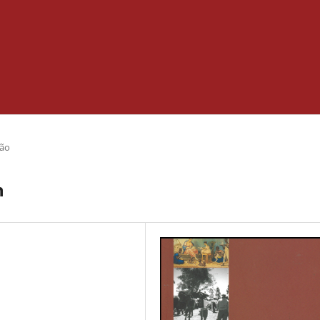
ção
n