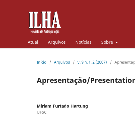
Atual
Arquivos
Notícias
Sobre
Início
/
Arquivos
/
v. 9 n. 1, 2 (2007)
/
Apresenta
Apresentação/Presentatio
Miriam Furtado Hartung
UFSC