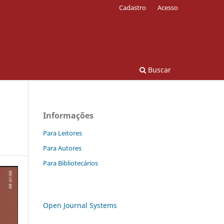
Cadastro
Acesso
Buscar
Informações
Para Leitores
Para Autores
Para Bibliotecários
Open Journal Systems