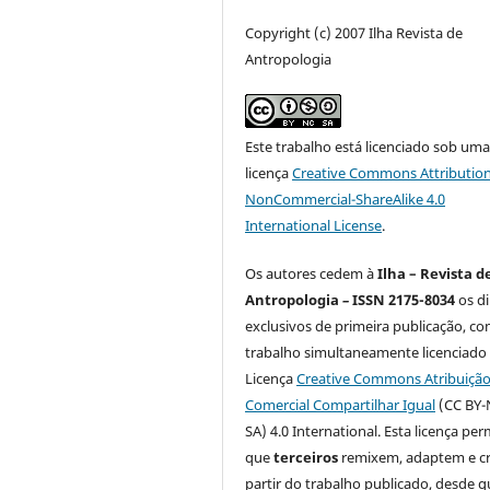
Copyright (c) 2007 Ilha Revista de
Antropologia
Este trabalho está licenciado sob um
licença
Creative Commons Attribution
NonCommercial-ShareAlike 4.0
International License
.
Os autores cedem à
Ilha – Revista d
Antropologia
–
ISSN 2175-8034
os di
exclusivos de primeira publicação, co
trabalho simultaneamente licenciado
Licença
Creative Commons Atribuiçã
Comercial Compartilhar Igual
(CC BY-
SA) 4.0 International. Esta licença per
que
terceiros
remixem, adaptem e cr
partir do trabalho publicado, desde q