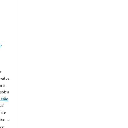
a
-
e
reitos
m o
 sob a
o Não
NC-
mite
iem a
ue