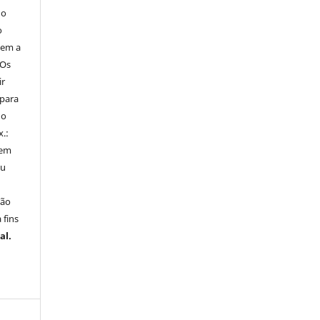
 o
o
tem a
Os
ir
 para
do
x.:
 em
ou
ção
 fins
al.