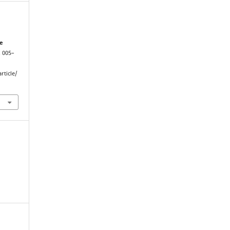
de
p. 005–
rticle/