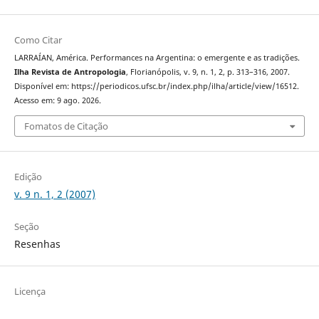
Como Citar
LARRAÍAN, América. Performances na Argentina: o emergente e as tradições.
Ilha Revista de Antropologia
, Florianópolis, v. 9, n. 1, 2, p. 313–316, 2007.
Disponível em: https://periodicos.ufsc.br/index.php/ilha/article/view/16512.
Acesso em: 9 ago. 2026.
Fomatos de Citação
Edição
v. 9 n. 1, 2 (2007)
Seção
Resenhas
Licença