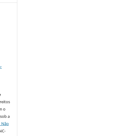
a
-
e
reitos
m o
 sob a
o Não
NC-