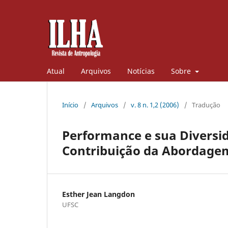
Atual
Arquivos
Notícias
Sobre
Início
/
Arquivos
/
v. 8 n. 1,2 (2006)
/
Tradução
Performance e sua Diversi
Contribuição da Abordage
Esther Jean Langdon
UFSC