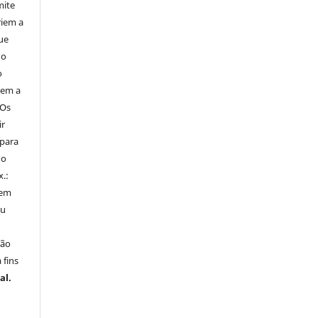
mite
iem a
ue
 o
o
tem a
Os
ir
 para
do
x.:
 em
ou
ção
 fins
al.