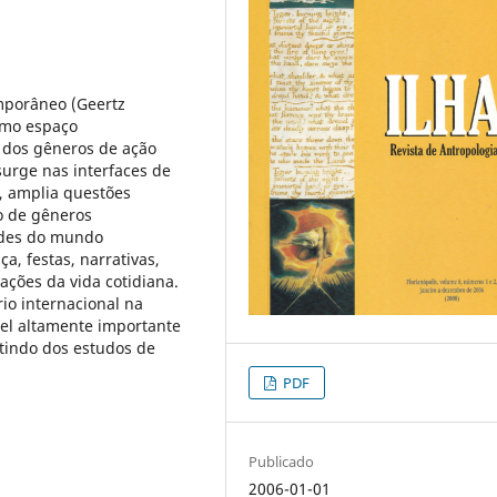
mporâneo (Geertz
omo espaço
 dos gêneros de ação
surge nas interfaces de
l, amplia questões
o de gêneros
ades do mundo
ça, festas, narrativas,
ações da vida cotidiana.
io internacional na
el altamente importante
tindo dos estudos de
PDF
Publicado
2006-01-01