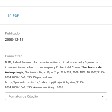
PDF
Publicado
2008-12-15
Como Citar
BUTI, Rafael Palermo. La trama interétnica: ritual, sociedad y figuras de
intercambio entre los grupos negros y Emberá del Chocó.
Ilha Revista de
Antropologia
, Florianópolis, v. 10, n. 2, p. 225–233, 2008. DOI: 10.5007/2175-
8034.2008v10n2p225. Disponível em:
https://periodicos.ufsc.br/index.php/ilha/article/view/2175-
8034.2008v10n2p225. Acesso em: 6 ago. 2026.
Fomatos de Citação