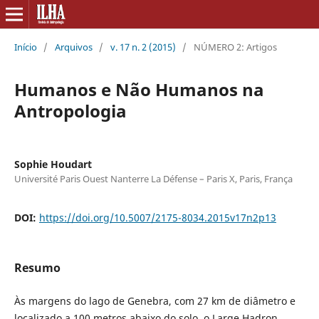
Início
/
Arquivos
/
v. 17 n. 2 (2015)
/
NÚMERO 2: Artigos
Humanos e Não Humanos na
Antropologia
Sophie Houdart
Université Paris Ouest Nanterre La Défense – Paris X, Paris, França
DOI:
https://doi.org/10.5007/2175-8034.2015v17n2p13
Resumo
Às margens do lago de Genebra, com 27 km de diâmetro e
localizado a 100 metros abaixo do solo, o Large Hadron