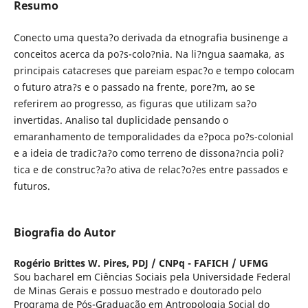
Resumo
Conecto uma questa?o derivada da etnografia businenge a
conceitos acerca da po?s-colo?nia. Na li?ngua saamaka, as
principais catacreses que pareiam espac?o e tempo colocam
o futuro atra?s e o passado na frente, pore?m, ao se
referirem ao progresso, as figuras que utilizam sa?o
invertidas. Analiso tal duplicidade pensando o
emaranhamento de temporalidades da e?poca po?s-colonial
e a ideia de tradic?a?o como terreno de dissona?ncia poli?
tica e de construc?a?o ativa de relac?o?es entre passados e
futuros.
Biografia do Autor
Rogério Brittes W. Pires,
PDJ / CNPq - FAFICH / UFMG
Sou bacharel em Ciências Sociais pela Universidade Federal
de Minas Gerais e possuo mestrado e doutorado pelo
Programa de Pós-Graduação em Antropologia Social do