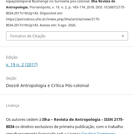
espaçotemporal Businenge no Suriname pós-colonial.
Ilha Revista de
Antropologia
, Florianópolis, v. 19, n. 2, p. 143–174, 2018. DOI: 10.5007/2175-
8034.2017v19n2p143. Disponível em:
https://periodicos.ufsc.br/index.php/ilha/article/view/2175-
8034.2017v19n2p143. Acesso em: 9 ago. 2026.
Fomatos de Citação
Edição
v. 19 n. 2 (2017)
Seção
Dossiê Antropologia e Crítica Pós-colonial
Licença
Os autores cedem à
Ilha – Revista de Antropologia
–
ISSN 2175-
8034
os direitos exclusivos de primeira publicação, com o trabalho
simultaneamente licenciado sob a Licença
Creative Commons