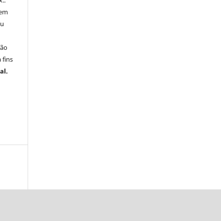
x.:
 em
ou
ção
 fins
al.