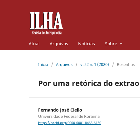
Atual
Arquivos
Notícias
Sobre
Início
/
Arquivos
/
v. 22 n. 1 (2020)
/
Resenhas
Por uma retórica do extraor
Fernando José Ciello
Universidade Federal de Roraima
https://orcid.org/0000-0001-8463-6150