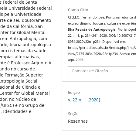
e Federal de Santa
pela Universidade Federal
Como Citar
is pela Universidade
CIELLO, Fernando José. Por uma retórica 
arte de seu doutoramento
extraordinário: loucura, cultura e experiên
e da Califórnia, San
Ilha Revista de Antropologia
, Florianópoli
nter for Global Mental
22, n. 1, p. 234–241, 2020. DOI: 10.5007/217
a em Antropologia, com
8034.2020v22n1p234. Disponível em:
úde, teoria antropológica
https://periodicos.ufsc.br/index.php/ilha/a
com os temas da saúde
view/2175-8034.2020v22n1p234. Acesso em
erapias alternativas,
ago. 2026.
nte é Professor Adjunto A
uando no curso de
Fomatos de Citação
n de Formação Superior
tropologia Social.
cional de Ciência e
Edição
 Center for Global Mental
ador, no Núcleo de
v. 22 n. 1 (2020)
S/UFSC) e no Grupo de
, Identidades e
Seção
Resenhas