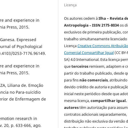
Licença
Os autores cedem à
Ilha – Revista d
ure and experience in
Antropologia
–
ISSN 2175-8034
os di
nia Press, 2015.
exclusivos de primeira publicação, co
trabalho simultaneamente licenciado
Ganesa. Expressed
Licença
Creative Commons Atribuiçã
urnal of Psychological
Comercial Compartilhar Igual
(CC BY-
:10.4103/0253-7176.96149.
SA) 4.0 International. Esta licença per
ure and experience in
que
terceiros
remixem, adaptem e cr
nia Press, 2015.
partir do trabalho publicado, desde q
para fins
não comerciais
, atribuindo
ZA, Liliana de. Emoção
devido crédito de autoria e publicaçã
ncia no Para-suicídio
inicial neste periódico desde que ado
perior de Enfermagem de
mesma licença,
compartilhar igual.
autores
têm autorização para assum
contratos adicionais separadamente,
 emotion research in
distribuição não exclusiva da versão 
v. 20, p. 633-666, ago.