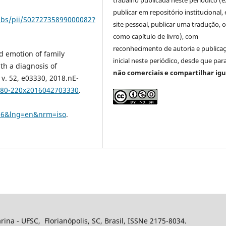
trabalho publicada neste periódico (e
publicar em repositório institucional,
/abs/pii/S0272735899000082?
site pessoal, publicar uma tradução, 
como capítulo de livro), com
reconhecimento de autoria e publica
d emotion of family
inicial neste periódico, desde que para
th a diagnosis of
não comerciais e compartilhar igu
 v. 52, e03330, 2018.nE-
1980-220x2016042703330
.
416&lng=en&nrm=iso
.
rina - UFSC, Florianópolis, SC, Brasil, ISSNe 2175-8034.