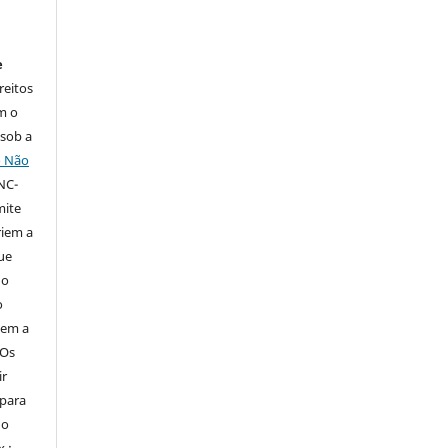
e
reitos
m o
 sob a
o Não
NC-
mite
iem a
ue
 o
o
tem a
Os
ir
 para
do