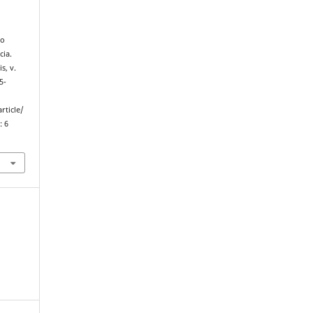
do
cia.
s, v.
5-
rticle/
: 6