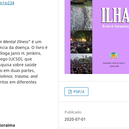
2n1p234
n Mental Illness
” é um
ncia da doença. O livro é
oga Janis H. Jenkins,
Diego (UCSD), que
squisa sobre saúde
ido em duas partes,
iolence, trauma, and
ritos em diferentes
PDF/A
Publicado
2020-07-01
 Roraima