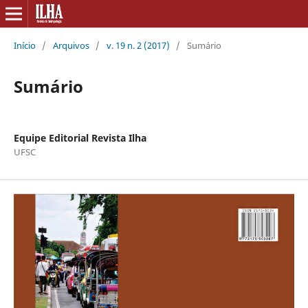
Início
/
Arquivos
/
v. 19 n. 2 (2017)
/
Sumário
Sumário
Equipe Editorial Revista Ilha
UFSC