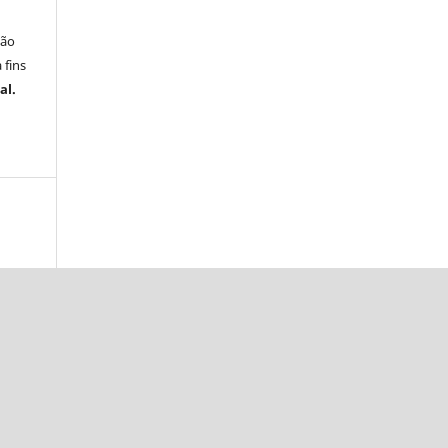
ção
 fins
al.