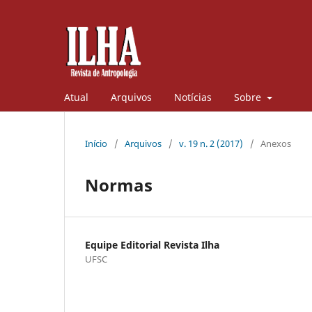
Atual
Arquivos
Notícias
Sobre
Início
/
Arquivos
/
v. 19 n. 2 (2017)
/
Anexos
Normas
Equipe Editorial Revista Ilha
UFSC