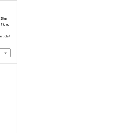
.
Ilha
 19, n.
rticle/