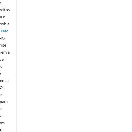
e
reitos
m o
 sob a
o Não
NC-
mite
iem a
ue
 o
o
tem a
Os
ir
 para
do
x.:
 em
ou