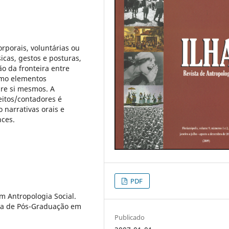
rporais, voluntárias ou
icas, gestos e posturas,
o da fronteira entre
omo elementos
bre si mesmos. A
eitos/contadores é
 narrativas orais e
nces.
PDF
m Antropologia Social.
ama de Pós-Graduação em
Publicado