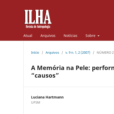
Atual
Arquivos
Notícias
Sobre
Início
/
Arquivos
/
v. 9 n. 1, 2 (2007)
/
NÚMERO 2:
A Memória na Pele: perfor
“causos”
Luciana Hartmann
UFSM