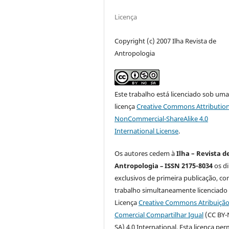
Licença
Copyright (c) 2007 Ilha Revista de
Antropologia
Este trabalho está licenciado sob um
licença
Creative Commons Attribution
NonCommercial-ShareAlike 4.0
International License
.
Os autores cedem à
Ilha – Revista d
Antropologia
–
ISSN 2175-8034
os di
exclusivos de primeira publicação, co
trabalho simultaneamente licenciado
Licença
Creative Commons Atribuiçã
Comercial Compartilhar Igual
(CC BY-
SA) 4.0 International. Esta licença per