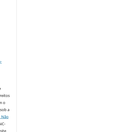
a
-
e
reitos
m o
 sob a
o Não
NC-
mite