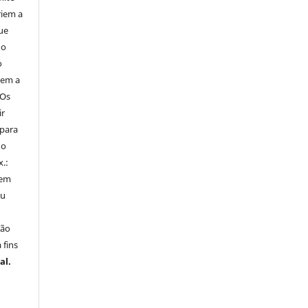
iem a
ue
 o
o
tem a
Os
ir
 para
do
x.:
 em
ou
ção
 fins
al.