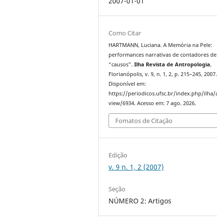
2007-01-01
Como Citar
HARTMANN, Luciana. A Memória na Pele:
performances narrativas de contadores de
“causos”.
Ilha Revista de Antropologia
,
Florianópolis, v. 9, n. 1, 2, p. 215–245, 2007
Disponível em:
https://periodicos.ufsc.br/index.php/ilha/a
view/6934. Acesso em: 7 ago. 2026.
Fomatos de Citação
Edição
v. 9 n. 1, 2 (2007)
Seção
NÚMERO 2: Artigos