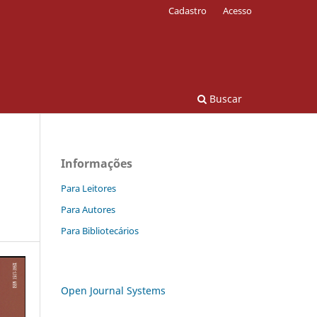
Cadastro
Acesso
Buscar
Informações
Para Leitores
Para Autores
Para Bibliotecários
Open Journal Systems