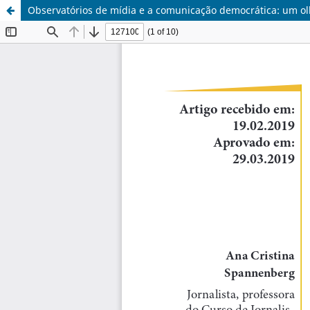
Observatórios de mídia e a comunicação democrática: um olha