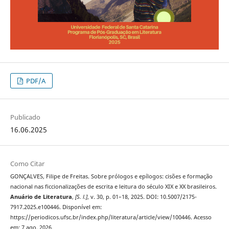
PDF/A
Publicado
16.06.2025
Como Citar
GONÇALVES, Filipe de Freitas. Sobre prólogos e epílogos: cisões e formação
nacional nas ficcionalizações de escrita e leitura do século XIX e XX brasileiros.
Anuário de Literatura
,
[S. l.]
, v. 30, p. 01–18, 2025. DOI: 10.5007/2175-
7917.2025.e100446. Disponível em:
https://periodicos.ufsc.br/index.php/literatura/article/view/100446. Acesso
em: 7 ago. 2026.