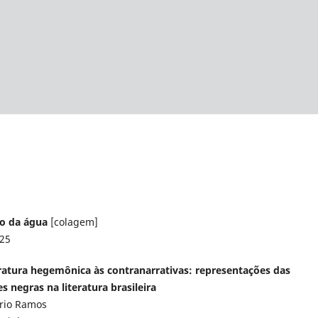
to da água
[colagem]
025
eratura hegemônica às contranarrativas: representações das
s negras na literatura brasileira
írio Ramos