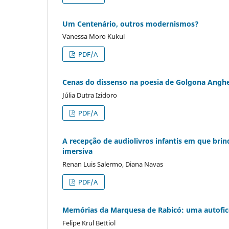
Um Centenário, outros modernismos?
Vanessa Moro Kukul
PDF/A
Cenas do dissenso na poesia de Golgona Anghe
Júlia Dutra Izidoro
PDF/A
A recepção de audiolivros infantis em que br
imersiva
Renan Luis Salermo, Diana Navas
PDF/A
Memórias da Marquesa de Rabicó: uma autoficçã
Felipe Krul Bettiol