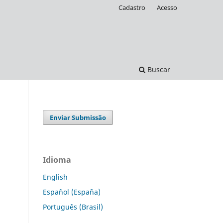
Cadastro
Acesso
Buscar
Enviar Submissão
Idioma
English
Español (España)
Português (Brasil)