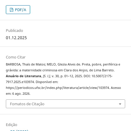
PDF/A
Publicado
01.12.2025
Como Citar
BARBOSA, Thaïs de Matos; MELO, Glezia Alves de. Preta, pobre, periférica e
grávida: a maternidade criminosa em Clara dos Anjos, de Lima Barreto.
Anuário de Literatura
,
[S. l.]
, v. 30, p. 01–12, 2025. DOI: 10.5007/2175-
7917.2025.e103974. Disponível em:
https://periodicos.ufsc.br/index.php/literatura/article/view/103974. Acesso
em: 6 ago. 2026.
Fomatos de Citação
Edição