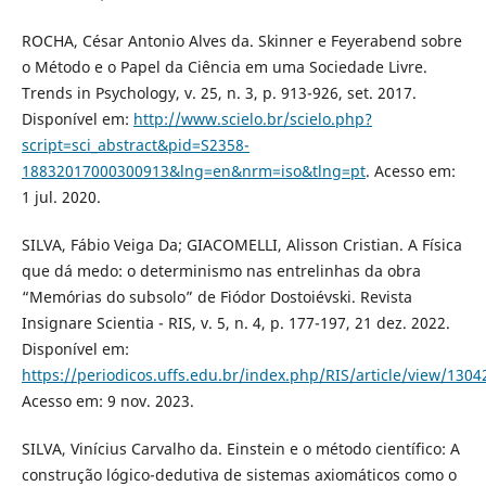
ROCHA, César Antonio Alves da. Skinner e Feyerabend sobre
o Método e o Papel da Ciência em uma Sociedade Livre.
Trends in Psychology, v. 25, n. 3, p. 913-926, set. 2017.
Disponível em:
http://www.scielo.br/scielo.php?
script=sci_abstract&pid=S2358-
18832017000300913&lng=en&nrm=iso&tlng=pt
. Acesso em:
1 jul. 2020.
SILVA, Fábio Veiga Da; GIACOMELLI, Alisson Cristian. A Física
que dá medo: o determinismo nas entrelinhas da obra
“Memórias do subsolo” de Fiódor Dostoiévski. Revista
Insignare Scientia - RIS, v. 5, n. 4, p. 177-197, 21 dez. 2022.
Disponível em:
https://periodicos.uffs.edu.br/index.php/RIS/article/view/1304
Acesso em: 9 nov. 2023.
SILVA, Vinícius Carvalho da. Einstein e o método científico: A
construção lógico-dedutiva de sistemas axiomáticos como o