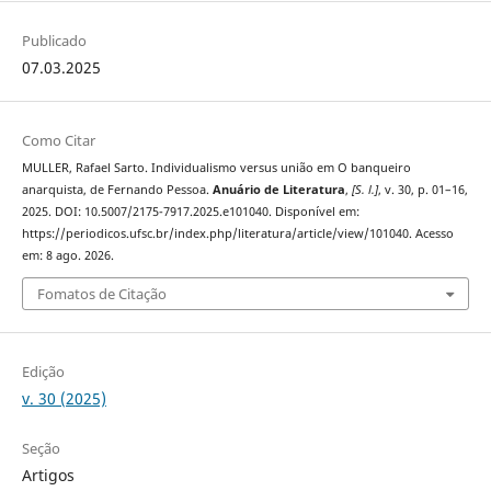
Publicado
07.03.2025
Como Citar
MULLER, Rafael Sarto. Individualismo versus união em O banqueiro
anarquista, de Fernando Pessoa.
Anuário de Literatura
,
[S. l.]
, v. 30, p. 01–16,
2025. DOI: 10.5007/2175-7917.2025.e101040. Disponível em:
https://periodicos.ufsc.br/index.php/literatura/article/view/101040. Acesso
em: 8 ago. 2026.
Fomatos de Citação
Edição
v. 30 (2025)
Seção
Artigos