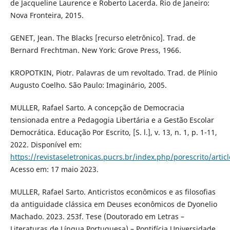
de Jacqueline Laurence e Roberto Lacerda. Rio de Janeiro:
Nova Fronteira, 2015.
GENET, Jean. The Blacks [recurso eletrônico]. Trad. de
Bernard Frechtman. New York: Grove Press, 1966.
KROPOTKIN, Piotr. Palavras de um revoltado. Trad. de Plínio
Augusto Coelho. São Paulo: Imaginário, 2005.
MULLER, Rafael Sarto. A concepção de Democracia
tensionada entre a Pedagogia Libertária e a Gestão Escolar
Democrática. Educação Por Escrito, [S. l.], v. 13, n. 1, p. 1-11,
2022. Disponível em:
https://revistaseletronicas.pucrs.br/index.php/porescrito/artic
Acesso em: 17 maio 2023.
MULLER, Rafael Sarto. Anticristos econômicos e as filosofias
da antiguidade clássica em Deuses econômicos de Dyonelio
Machado. 2023. 253f. Tese (Doutorado em Letras –
Literaturas de Língua Portuguesa) – Pontifícia Universidade