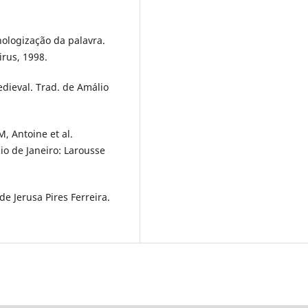
nologização da palavra.
rus, 1998.
edieval. Trad. de Amálio
, Antoine et al.
io de Janeiro: Larousse
e Jerusa Pires Ferreira.