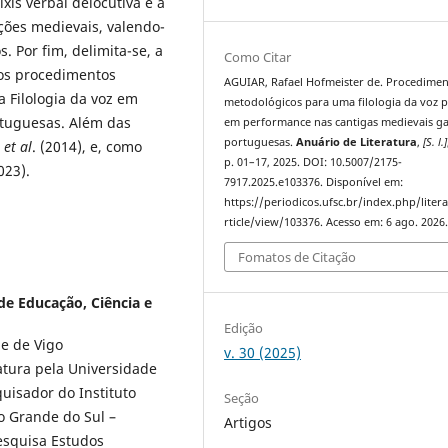
xis verbal delocutiva e a
nções medievais, valendo-
 Por fim, delimita-se, a
Como Citar
 os procedimentos
AGUIAR, Rafael Hofmeister de. Procedime
 Filologia da voz em
metodológicos para uma filologia da voz p
rtuguesas. Além das
em performance nas cantigas medievais g
portuguesas.
Anuário de Literatura
,
[S. l.]
s
et al
. (2014), e, como
p. 01–17, 2025. DOI: 10.5007/2175-
023).
7917.2025.e103376. Disponível em:
https://periodicos.ufsc.br/index.php/liter
rticle/view/103376. Acesso em: 6 ago. 2026
Fomatos de Citação
 de Educação, Ciência e
Edição
de de Vigo
v. 30 (2025)
atura pela Universidade
quisador do Instituto
Seção
o Grande do Sul –
Artigos
esquisa Estudos