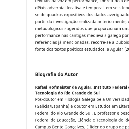
textuais da voz em performance, sobretudo a dêi
dêixis adverbial locativa e temporal, em seis te
se de quadros expositivos dos dados averiguados.
partir da investigação realizada anteriormente,
metodológicos sugeridos que proporcionam uma
performance nas cantigas medievais galego po
referências já mencionadas, recorre-se a Duboi
fonte dos textos poéticos estudados, a Aguiar (2
Biografia do Autor
Rafael Hofmeister de Aguiar,
Instituto Federal
Tecnologia do Rio Grande do Sul
Pós-doutor em Filologia Galega pela Universida
(Galícia/Espanha) e doutor em Estudos em Liter
Federal do Rio Grande do Sul. É professor e pes
Federal de Educação, Ciência e Tecnologia do Ri
Campus Bento Gonçalves. É líder do grupo de p