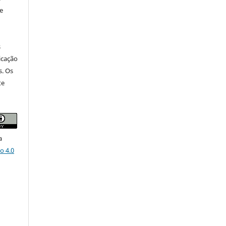
e
s
icação
s. Os
te
a
o 4.0