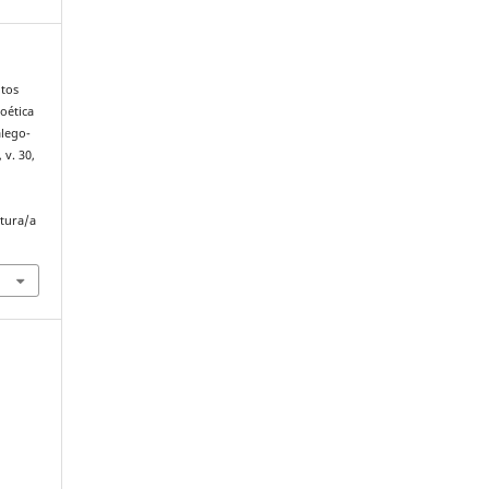
ntos
oética
alego-
, v. 30,
atura/a
.