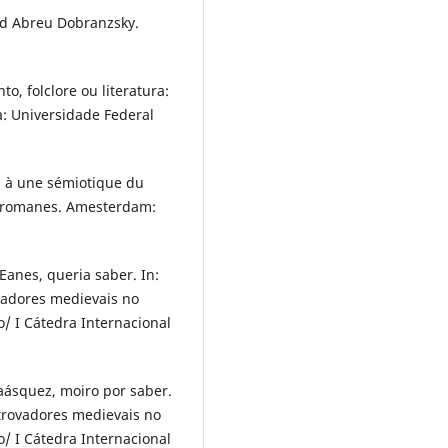
nid Abreu Dobranzsky.
, folclore ou literatura:
a: Universidade Federal
on à une sémiotique du
s romanes. Amesterdam:
anes, queria saber. In:
vadores medievais no
/ I Cátedra Internacional
ásquez, moiro por saber.
 trovadores medievais no
/ I Cátedra Internacional