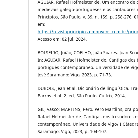
AGUIAR, Rafael Hofmeister de. Um encontro de o
medievais galego-portugueses e os cantadores n
Princípios, São Paulo, v. 39, n. 159, p. 258-276, 0
em:
https://revistaprincipios.emnuvens.com.br/princ
Acesso em: 02 jul. 2024.
BOLSEIRO, Juião; COELHO, João Soares. Joan Soa
In: AGUIAR, Rafael Hofmeister de. Cantigas dos
português contemporâneo. Universidade de Vigo
José Saramago: Vigo, 2023, p. 71-73.
DUBOIS, Jean et al. Dicionário de linguística. Tr
Barros et al. 2. ed. São Paulo: Cultrix, 2014.
GIL, Vasco; MARTINS, Pero. Pero Martiins, ora po
Rafael Hofmeister de. Cantigas dos trovadores 
contemporâneo. Universidade de Vigo/ I Cátedra
Saramago: Vigo, 2023, p. 104-107.