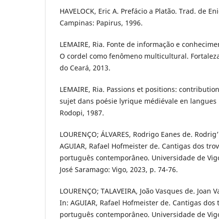
HAVELOCK, Eric A. Prefácio a Platão. Trad. de E
Campinas: Papirus, 1996.
LEMAIRE, Ria. Fonte de informação e conhecimento
O cordel como fenômeno multicultural. Fortalez
do Ceará, 2013.
LEMAIRE, Ria. Passions et positions: contributi
sujet dans poésie lyrique médiévale en langue
Rodopi, 1987.
LOURENÇO; ÁLVARES, Rodrigo Eanes de. Rodrig’E
AGUIAR, Rafael Hofmeister de. Cantigas dos tro
português contemporâneo. Universidade de Vigo
José Saramago: Vigo, 2023, p. 74-76.
LOURENÇO; TALAVEIRA, João Vasques de. Joan Va
In: AGUIAR, Rafael Hofmeister de. Cantigas dos
português contemporâneo. Universidade de Vigo