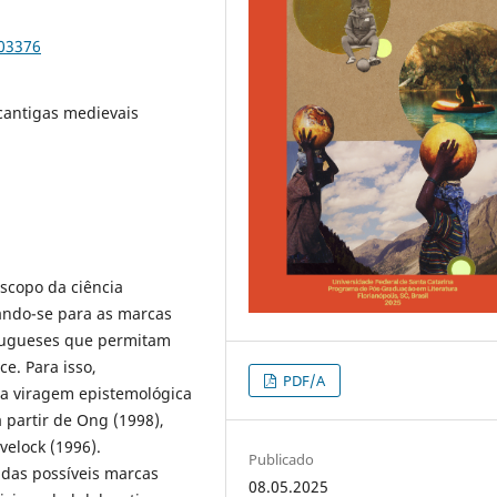
103376
 cantigas medievais
escopo da ciência
ltando-se para as marcas
rtugueses que permitam
e. Para isso,
PDF/A
ma viragem epistemológica
partir de Ong (1998),
velock (1996).
Publicado
 das possíveis marcas
08.05.2025