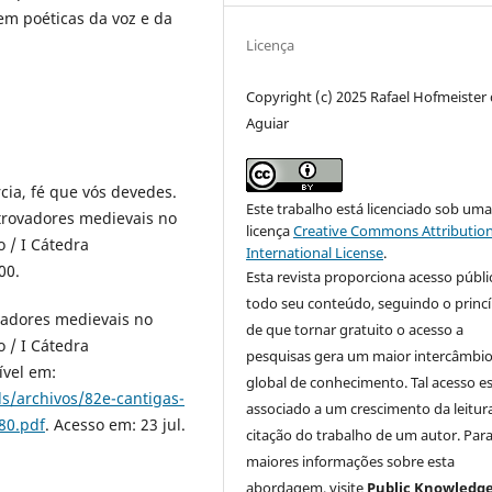
 em poéticas da voz e da
Licença
Copyright (c) 2025 Rafael Hofmeister
Aguiar
cia, fé que vós devedes.
Este trabalho está licenciado sob um
 trovadores medievais no
licença
Creative Commons Attribution
 / I Cátedra
International License
.
00.
Esta revista proporciona acesso públi
todo seu conteúdo, seguindo o princí
vadores medievais no
de que tornar gratuito o acesso a
 / I Cátedra
pesquisas gera um maior intercâmbi
ível em:
global de conhecimento. Tal acesso e
s/archivos/82e-cantigas-
associado a um crescimento da leitur
80.pdf
. Acesso em: 23 jul.
citação do trabalho de um autor. Par
maiores informações sobre esta
abordagem, visite
Public Knowledg