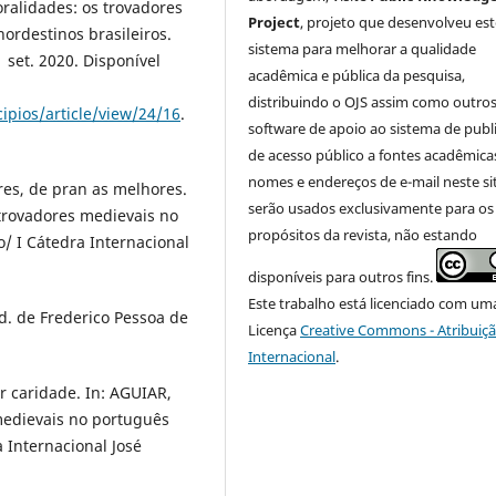
ralidades: os trovadores
Project
, projeto que desenvolveu est
ordestinos brasileiros.
sistema para melhorar a qualidade
1 set. 2020. Disponível
acadêmica e pública da pesquisa,
distribuindo o OJS assim como outro
ipios/article/view/24/16
.
software de apoio ao sistema de publ
de acesso público a fontes acadêmica
nomes e endereços de e-mail neste si
res, de pran as melhores.
serão usados exclusivamente para os
 trovadores medievais no
propósitos da revista, não estando
/ I Cátedra Internacional
disponíveis para outros fins.
Este trabalho está licenciado com um
ad. de Frederico Pessoa de
Licença
Creative Commons - Atribuiçã
Internacional
.
r caridade. In: AGUIAR,
medievais no português
 Internacional José