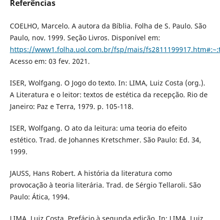
Referências
COELHO, Marcelo. A autora da Bíblia. Folha de S. Paulo. São
Paulo, nov. 1999. Seção Livros. Disponível em:
https://www1.folha.uol.com.br/fsp/mais/fs2811199917.htm
Acesso em: 03 fev. 2021.
ISER, Wolfgang. O Jogo do texto. In: LIMA, Luiz Costa (org.).
A Literatura e o leitor: textos de estética da recepção. Rio de
Janeiro: Paz e Terra, 1979. p. 105-118.
ISER, Wolfgang. O ato da leitura: uma teoria do efeito
estético. Trad. de Johannes Kretschmer. São Paulo: Ed. 34,
1999.
JAUSS, Hans Robert. A história da literatura como
provocação à teoria literária. Trad. de Sérgio Tellaroli. São
Paulo: Ática, 1994.
LIMA, Luiz Costa. Prefácio à segunda edição. In: LIMA, Luiz