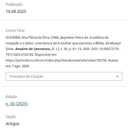
Publicado
14.08.2025
Como Citar
OLIVEIRA, Ana Flávia da Silva; LIMA, Jaqueline Vieira de. A estética da
recepção e o leitor: uma leitura de A mulher que escreveu a Bíblia, de Moacyr
Scliar.
Anuário de Literatura
,
[S. l.]
, v. 30, p. 01–13, 2025. DOI: 10.5007/2175-
7917.2025.e102150. Disponível em:
https://periodicos.ufsc.br/index.php/literatura/article/view/102150. Acesso
em: 7 ago. 2026.
Fomatos de Citação
Edição
v. 30 (2025)
Seção
Artigos